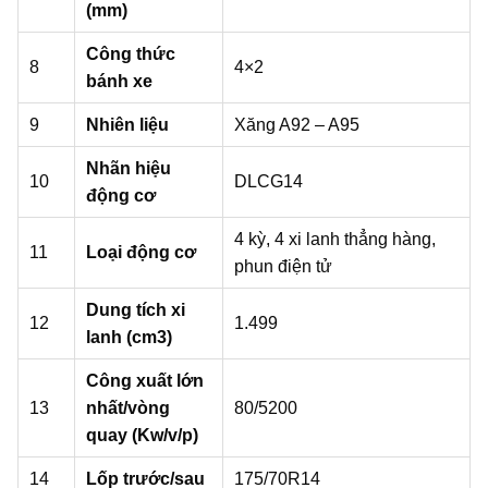
(mm)
Công thức
8
4×2
bánh xe
9
Nhiên liệu
Xăng A92 – A95
Nhãn hiệu
10
DLCG14
động cơ
4 kỳ, 4 xi lanh thẳng hàng,
11
Loại động cơ
phun điện tử
Dung tích xi
12
1.499
lanh (cm3)
Công xuất lớn
13
nhất/vòng
80/5200
quay (Kw/v/p)
14
Lốp trước/sau
175/70R14