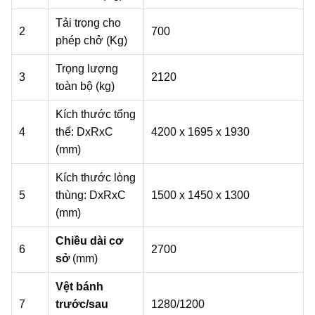
Tải trọng cho
2
700
phép chở (Kg)
Trọng lượng
3
2120
toàn bộ (kg)
Kích thước tổng
4
thể: DxRxC
4200 x 1695 x 1930
(mm)
Kích thước lòng
5
thùng: DxRxC
1500 x 1450 x 1300
(mm)
Chiều dài cơ
6
2700
sở
(mm)
Vệt bánh
7
trước/sau
1280/1200