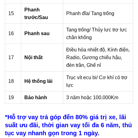
Phanh
15
Phanh đĩa/ Tang trống
trước/Sau
Tang trống/ Thủy lực trợ lực
16
Phanh sau
chân không
Điều hòa nhiệt độ, Kính điện,
17
Nội thất
Radio, Gương chiếu hậu,
đèn trần, Ghế nỉ
Trục vít ecu bi/ Cơ khí có trợ
18
Hệ thống lái
lực
19
Bảo hành
3 năm hoặc 100.000Km
*Hỗ trợ vay trả góp đến 80% giá trị xe, lãi
suất ưu đãi, thời gian vay tối đa 6 năm, thủ
tục vay nhanh gọn trong 1 ngày.