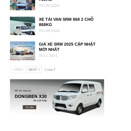
Th1 30, 2026
XE TẢI VAN SRM 868 2 CHỖ
868KG
Th1 30, 2026
GIÁ XE SRM 2025 CẬP NHẬT
MỚI NHẤT
Th1 2, 2021
PREV
NEXT
1 của 7