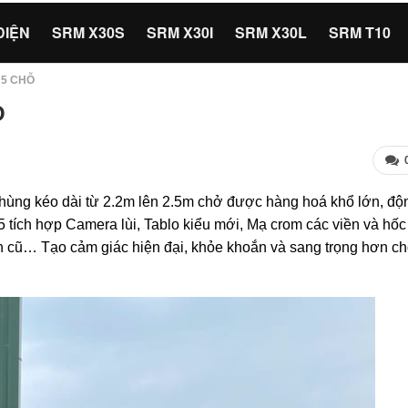
ĐIỆN
SRM X30S
SRM X30I
SRM X30L
SRM T10
 5 CHỖ
Ỗ
hùng kéo dài từ 2.2m lên 2.5m chở được hàng hoá khổ lớn, độ
 tích hợp Camera lùi, Tablo kiểu mới, Mạ crom các viền và hốc
 cũ… Tạo cảm giác hiện đại, khỏe khoắn và sang trọng hơn c