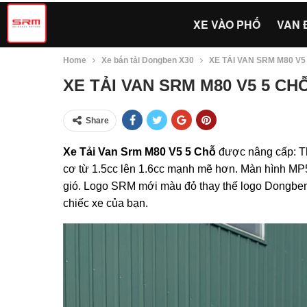
XE VÀO PHỐ
VAN 
Home
Xe bán tải Dongben X30
XE TẢI VAN SRM M80 V5
XE TẢI VAN SRM M80 V5 5 CH
Share
Xe Tải Van Srm M80 V5 5 Chỗ
được nâng cấp: T
cơ từ 1.5cc lên 1.6cc mạnh mẽ hơn. Màn hình MP5
gió. Logo SRM mới màu đỏ thay thế logo Dongben
chiếc xe của bạn.