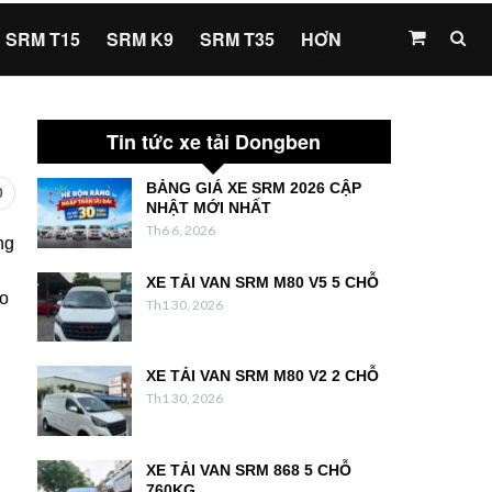
SRM T15
SRM K9
SRM T35
HƠN
Tin tức xe tải Dongben
BẢNG GIÁ XE SRM 2026 CẬP
0
NHẬT MỚI NHẤT
Th6 6, 2026
ng
XE TẢI VAN SRM M80 V5 5 CHỖ
ho
Th1 30, 2026
XE TẢI VAN SRM M80 V2 2 CHỖ
Th1 30, 2026
XE TẢI VAN SRM 868 5 CHỖ
760KG