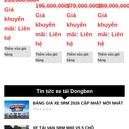
235,000,000
₫
195,000,000
179,000,000
₫
189,000,00
₫
Giá
Giá
Giá
Giá
khuyến
khuyến
khuyến
khuyến
mãi: Liên
mãi: Liên
mãi: Liên
mãi: Liên
hệ
hệ
hệ
hệ
Thêm vào giỏ
hàng
Thêm vào giỏ
Thêm vào giỏ
Thêm vào giỏ
hàng
hàng
hàng
Tin tức xe tải Dongben
BẢNG GIÁ XE SRM 2026 CẬP NHẬT MỚI NHẤT
Th6 6, 2026
XE TẢI VAN SRM M80 V5 5 CHỖ