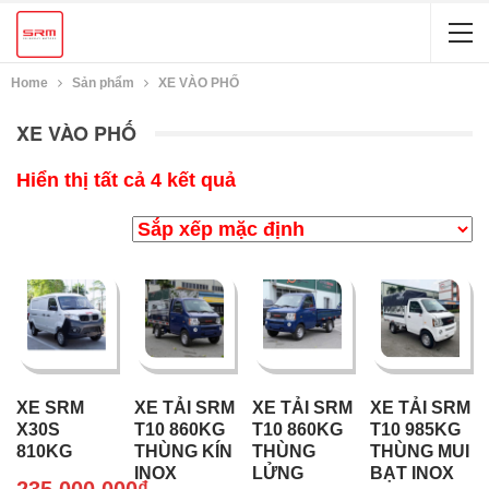
Home
Sản phẩm
XE VÀO PHỐ
XE VÀO PHỐ
Hiển thị tất cả 4 kết quả
XE SRM
XE TẢI SRM
XE TẢI SRM
XE TẢI SRM
X30S
T10 860KG
T10 860KG
T10 985KG
810KG
THÙNG KÍN
THÙNG
THÙNG MUI
INOX
LỬNG
BẠT INOX