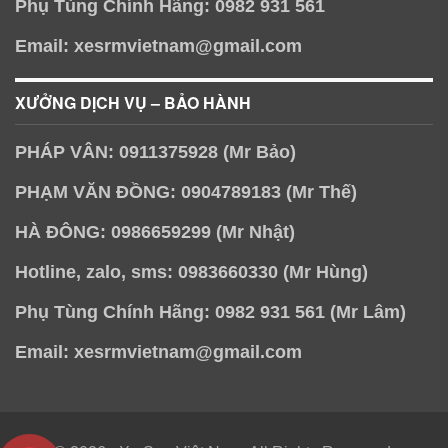
Email: xesrmvietnam@gmail.com
XƯỞNG DỊCH VỤ – BẢO HÀNH
PHÁP VÂN: 0911375928 (Mr Bảo)
PHẠM VĂN ĐỒNG: 0904789183 (Mr Thế)
HÀ ĐÔNG: 0986659299 (Mr Nhật)
Hotline, zalo, sms: 0983660330 (Mr Hùng)
Phụ Tùng Chính Hãng: 0982 931 561 (Mr Lâm)
Email: xesrmvietnam@gmail.com
© 2026 - Xe Srm Việt Nam. All Rights Reserved.