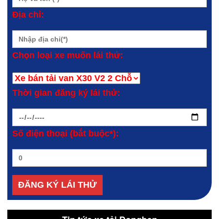
Địa chỉ:
Chọn loại xe muốn lái thử:
Thời gian đăng ký lái thử:
Số điện thoại (bắt buộc*):
Tin tức xe tải Dongben