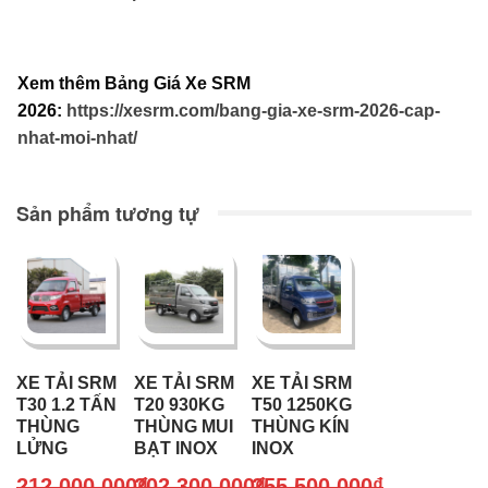
Xem thêm Bảng Giá Xe SRM
2026:
https://xesrm.com/bang-gia-xe-srm-2026-cap-
nhat-moi-nhat/
Sản phẩm tương tự
XE TẢI SRM
XE TẢI SRM
XE TẢI SRM
T30 1.2 TẤN
T20 930KG
T50 1250KG
THÙNG
THÙNG MUI
THÙNG KÍN
LỬNG
BẠT INOX
INOX
212,000,000
202,300,000
₫
255,500,000
₫
₫