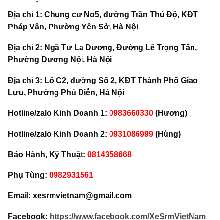
Địa chỉ 1: Chung cư No5, đường Trần Thủ Độ, KĐT
Pháp Vân, Phường Yên Sở, Hà Nội
Địa chỉ 2: Ngã Tư La Dương, Đường Lê Trọng Tấn,
Phường Dương Nội, Hà Nội
Địa chỉ 3: Lô C2, đường Số 2, KĐT Thành Phố Giao
Lưu, Phường Phú Diễn, Hà Nội
Hotline/zalo Kinh Doanh 1:
0983660330
(Hương)
Hotline/zalo Kinh Doanh 2:
0931086999
(Hùng)
Bảo Hành, Kỹ Thuật:
0814358668
Phụ Tùng:
0982931561
Email: xesrmvietnam@gmail.com
Facebook:
https://www.facebook.com/XeSrmVietNam