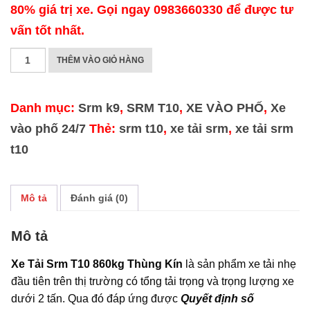
80% giá trị xe. Gọi ngay 0983660330 để được tư
vấn tốt nhất.
XE
THÊM VÀO GIỎ HÀNG
TẢI
SRM
Danh mục:
Srm k9
,
SRM T10
,
XE VÀO PHỐ
,
Xe
T10
vào phố 24/7
Thẻ:
srm t10
,
xe tải srm
,
xe tải srm
860KG
t10
THÙNG
KÍN
Mô tả
Đánh giá (0)
INOX
số
Mô tả
lượng
Xe Tải Srm T10 860kg Thùng Kín
là sản phẩm xe tải nhẹ
đầu tiên trên thị trường có tổng tải trọng và trọng lượng xe
dưới 2 tấn. Qua đó đáp ứng được
Quyết định số