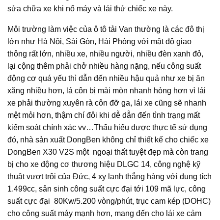
sửa chữa xe khi nổ máy và lái thử chiếc xe này.
Môi trường làm việc của ô tô tải Van thường là các đô thị
lớn như Hà Nội, Sài Gòn, Hải Phòng với mật độ giao
thông rất lớn, nhiều xe, nhiều người, nhiều đèn xanh đỏ,
lại cộng thêm phải chở nhiều hàng nặng, nếu công suất
động cơ quá yếu thì dẫn đến nhiều hậu quả như xe bị ăn
xăng nhiều hơn, lá côn bị mài mòn nhanh hỏng hơn vì lái
xe phải thường xuyên rà côn đỡ ga, lái xe cũng sẽ nhanh
mệt mỏi hơn, thậm chí đôi khi dễ dẫn đến tình trạng mất
kiểm soát chính xác vv…Thấu hiểu được thực tế sử dụng
đó, nhà sản xuất DongBen không chỉ thiết kế cho chiếc xe
DongBen X30 V2S một ngoại thất tuyệt đẹp mà còn trang
bị cho xe động cơ thương hiệu DLGC 14, công nghệ kỹ
thuật vượt trội của Đức, 4 xy lanh thẳng hàng với dung tích
1.499cc, sản sinh công suất cực đại tới 109 mã lực, công
suất cực đại 80Kw/5.200 vòng/phút, trục cam kép (DOHC)
cho công suất máy mạnh hơn, mang đến cho lái xe cảm