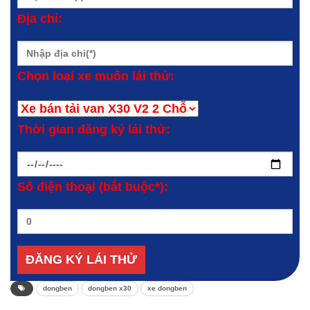
Địa chỉ:
Chọn loại xe muốn lái thử:
Thời gian đăng ký lái thử:
Số điện thoại (bắt buộc*):
dongben
dongben x30
xe dongben