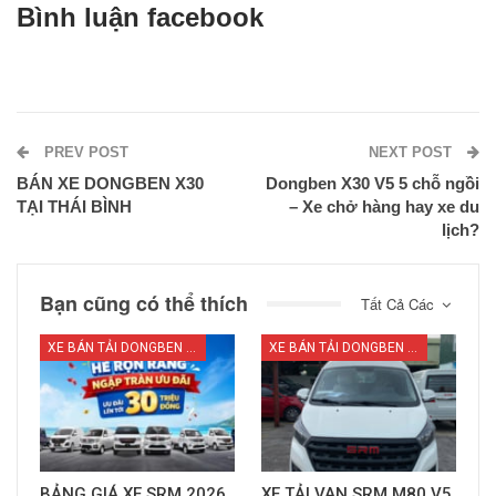
Bình luận facebook
PREV POST
NEXT POST
BÁN XE DONGBEN X30
Dongben X30 V5 5 chỗ ngồi
TẠI THÁI BÌNH
– Xe chở hàng hay xe du
lịch?
Bạn cũng có thể thích
Tất Cả Các
XE BÁN TẢI DONGBEN X30
XE BÁN TẢI DONGBEN X30
BẢNG GIÁ XE SRM 2026
XE TẢI VAN SRM M80 V5