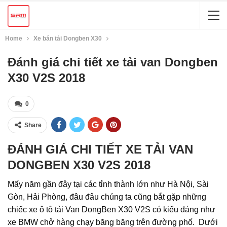
Home
Xe bán tải Dongben X30
Đánh giá chi tiết xe tải van Dongben
X30 V2S 2018
0
Share
ĐÁNH GIÁ CHI TIẾT XE TẢI VAN
DONGBEN X30 V2
S 2018
Mấy năm gần đây tại các tỉnh thành lớn như Hà Nội, Sài
Gòn, Hải Phòng, đâu đâu chúng ta cũng bắt gặp những
chiếc xe ô tô tải Van DongBen X30 V2S có kiểu dáng như
xe BMW chở hàng chạy băng băng trên đường phố. Dưới