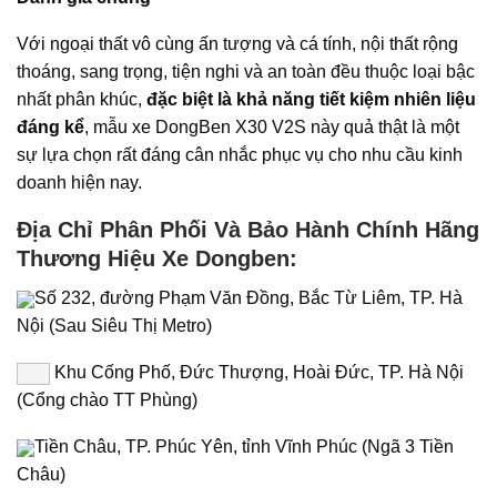
Với ngoại thất vô cùng ấn tượng và cá tính, nội thất rộng
thoáng, sang trọng, tiện nghi và an toàn đều thuộc loại bậc
nhất phân khúc,
đặc biệt l
à
khả năng tiết kiệm nhi
ê
n liệu
đ
á
ng kể
, mẫu xe DongBen X30 V2S này quả thật là một
sự lựa chọn rất đáng cân nhắc phục vụ cho nhu cầu kinh
doanh hiện nay.
Địa Chỉ Phân Phối Và Bảo Hành Chính Hãng
Thương Hiệu Xe Dongben:
Số 232, đường Phạm Văn Đồng, Bắc Từ Liêm, TP. Hà
Nội (Sau Siêu Thị Metro)
Khu Cống Phố, Đức Thượng, Hoài Đức, TP. Hà Nội
(Cổng chào TT Phùng)
Tiền Châu, TP. Phúc Yên, tỉnh Vĩnh Phúc (Ngã 3 Tiền
Châu)