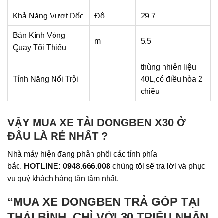
Khả Năng Vượt Dốc
Độ
29.7
Bán Kính Vòng
m
5.5
Quay Tối Thiểu
thùng nhiên liệu
Tính Năng Nổi Trội
40L,có điều hòa 2
chiều
VẬY MUA XE TẢI DONGBEN X30 Ở
ĐÂU LÀ RẺ NHẤT ?
Nhà máy hiện đang phân phối các tính phía
bắc.
HOTLINE: 0948.666.008
chúng tôi sẽ trả lời và phục
vụ quý khách hàng tận tâm nhất.
“MUA XE DONGBEN TRẢ GÓP TẠI
THÁI BÌNH, CHỈ VỚI 30 TRIỆU NHẬN