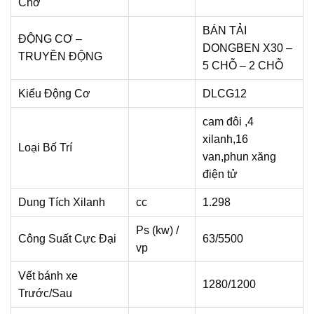
Chở
BÁN TẢI
ĐỘNG CƠ –
DONGBEN X30 –
TRUYỀN ĐỘNG
5 CHỖ – 2 CHỖ
Kiểu Động Cơ
DLCG12
cam đôi ,4
xilanh,16
Loại Bố Trí
van,phun xăng
điện tử
Dung Tích Xilanh
cc
1.298
Ps (kw) /
Công Suất Cực Đại
63/5500
vp
Vết bánh xe
1280/1200
Trước/Sau