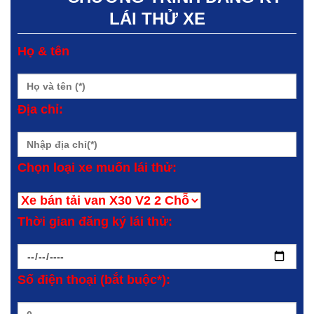
LÁI THỬ XE
Họ & tên
Địa chỉ:
Chọn loại xe muốn lái thử:
Thời gian đăng ký lái thử:
Số điện thoại (bắt buộc*):