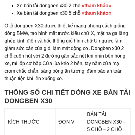
Xe bán tải dongben x30 2 chỗ
»tham khảo«
Xe bán tải dongben x30 5 chỗ
»tham khảo«
Ô tô dongben X30 được thiết kế mang phong cách giống
dòng BMW, tạo hình mặt trước kiểu chữ X, mặt na ga lăng
ghép kính điện và hốc thông gió hình chữ U ngược làm
giảm sức cản của gió, làm mát động cơ. Dongben x30
2
chỗ
cuốn hút với 2 đường gân sắc nét khi nhìn bên hông
xe, mí lốp cơ bắp.Cửa lùa kéo 2 bên, tay nắm cửa mạ
crom chắc chắn, sáng bóng ấn tượng, đảm bảo an toàn
thuận tiện khi lên xuống xe.
THÔNG SỐ CHI TIẾT DÒNG XE BÁN TẢI
DONGBEN X30
BÁN TẢI
KÍCH THƯỚC
ĐƠN VỊ
DONGBEN X30 –
5 CHỖ – 2 CHỖ