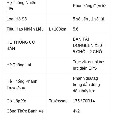
Hệ Thống Nhiên
Phun xăng điện tử
Liệu
Loại Hộ Số
5 số tiến , 1 số lùi
Tiêu Hao Nhiên Liệu
L / 100km
5.6
BÁN TẢI
HỆ THỐNG CƠ
DONGBEN X30 –
BẢN
5 CHỖ – 2 CHỖ
Trục vít- ecubi trợ
Hệ Thống Lái
lực điện EPS
Phanh đĩa/tag
Hệ Thống Phanh
trông dẫn động
Trước/sau
dầu thủy lực
Cở Lốp Xe
Trước/sau
175 / 70R14
Công Thức Bánh Xe
4×2