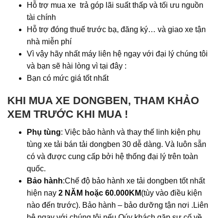
Hỗ trợ mua xe trả góp lãi suất thấp và tối ưu nguồn
tài chính
Hỗ trợ đóng thuế trước bạ, đăng ký… và giao xe tận
nhà miễn phí
Vì vậy hãy nhất máy liên hệ ngay với đại lý chúng tôi
và bạn sẽ hài lòng vì tại đây :
Bạn có mức giá tốt nhất
KHI MUA XE DONGBEN, THAM KHẢO
XEM TRƯỚC KHI MUA !
Phụ tùng
: Việc bảo hành và thay thế linh kiện phụ
tùng xe tải bán tải dongben 30 dễ dàng. Và luôn sẵn
có và được cung cấp bởi hệ thống đại lý trên toàn
quốc.
Bảo hành
:Chế độ bảo hành xe tải dongben tốt nhất
hiện nay
2 NĂM hoặc 60.000KM
(tùy vào điều kiện
nào đến trước). Bảo hành – bảo dưỡng tận nơi .Liên
hệ ngay với chúng tôi nếu Qúy khách gặp sự cố về