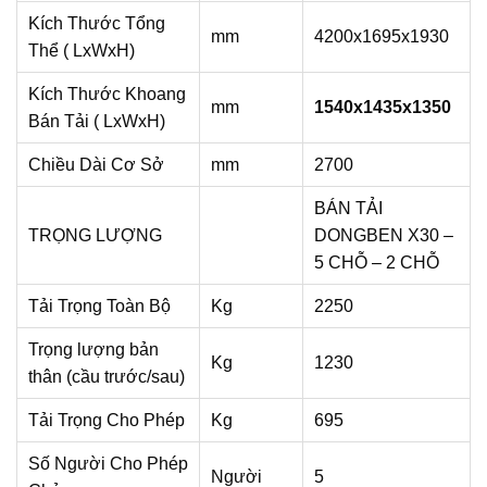
Kích Thước Tổng
mm
4200x1695x1930
Thể ( LxWxH)
Kích Thước Khoang
mm
1540x1435x1350
Bán Tải ( LxWxH)
Chiều Dài Cơ Sở
mm
2700
BÁN TẢI
TRỌNG LƯỢNG
DONGBEN X30 –
5 CHỖ – 2 CHỖ
Tải Trọng Toàn Bộ
Kg
2250
Trọng lượng bản
Kg
1230
thân (cầu trước/sau)
Tải Trọng Cho Phép
Kg
695
Số Người Cho Phép
Người
5