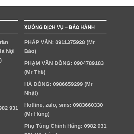
XƯỞNG DỊCH VỤ – BẢO HÀNH
rần
PHÁP VÂN: 0911375928 (Mr
Hà Nội
Bảo)
)
PHẠM VĂN ĐỒNG: 0904789183
(Mr Thế)
HÀ ĐÔNG: 0986659299 (Mr
Nhật)
Hotline, zalo, sms: 0983660330
982 931
(Mr Hùng)
Phụ Tùng Chính Hãng: 0982 931