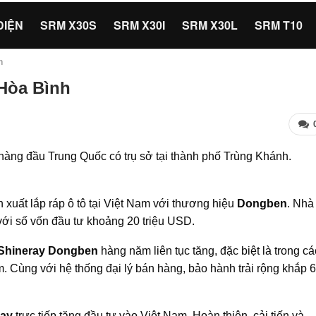
ĐIỆN
SRM X30S
SRM X30I
SRM X30L
SRM T10
h
Hòa Bình
 hàng đầu Trung Quốc có trụ sở tại thành phố Trùng Khánh.
xuất lắp ráp ô tô tại Việt Nam với thương hiệu
Dongben
. Nhà
ới số vốn đầu tư khoảng 20 triệu USD.
 Shineray Dongben
hàng năm liên tục tăng, đặc biệt là trong cá
 Cùng với hệ thống đại lý bán hàng, bảo hành trải rộng khắp 
ray
trực tiếp tăng đầu tư vào Việt Nam. Hoàn thiện, cải tiến và