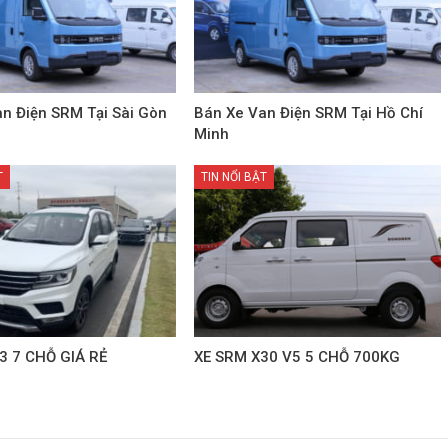
n Điện SRM Tại Sài Gòn
Bán Xe Van Điện SRM Tại Hồ Chí
Minh
T
TIN NỔI BẬT
3 7 CHỖ GIÁ RẺ
XE SRM X30 V5 5 CHỖ 700KG