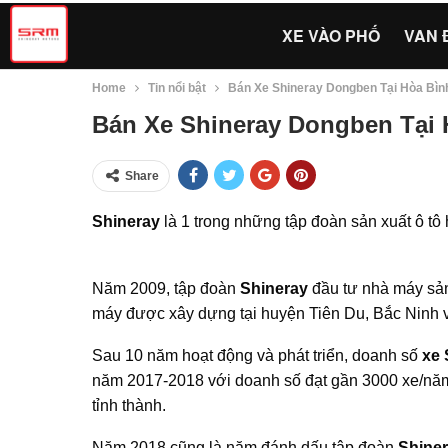
XE VÀO PHỐ
VAN 
Home
Tin nổi bật
Bán Xe Shineray Dongben Tại Hòa Bìn
Bán Xe Shineray Dongben Tại 
Share
Shineray
là 1 trong những tập đoàn sản xuất ô tô
Năm 2009, tập đoàn
Shineray
đầu tư nhà máy sản 
máy được xây dựng tại huyện Tiên Du, Bắc Ninh v
Sau 10 năm hoạt động và phát triển, doanh số
xe
năm 2017-2018 với doanh số đạt gần 3000 xe/năm.
tỉnh thành.
Năm 2018 cũng là năm đánh dấu tập đoàn
Shine