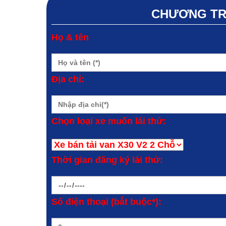
CHƯƠNG TRÌ
Họ & tên
Địa chỉ:
Chọn loại xe muốn lái thử:
Thời gian đăng ký lái thử:
Số điện thoại (bắt buộc*):