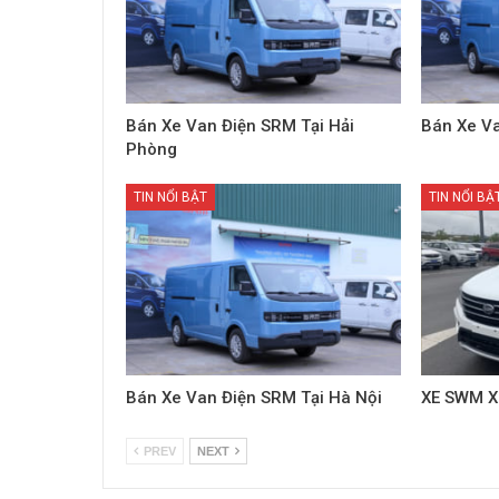
Bán Xe Van Điện SRM Tại Hải
Bán Xe Va
Phòng
TIN NỔI BẬT
TIN NỔI BẬ
Bán Xe Van Điện SRM Tại Hà Nội
XE SWM X
PREV
NEXT