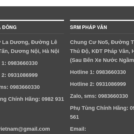
À ĐÔNG
SRM PHÁP VÂN
 La Dương, Đường Lê
Chung Cư No5, Đường T
Tấn, Dương Nội, Hà Nội
Thủ Độ, KĐT Pháp Vân, 
(Sau Bến Xe Nước Ngầm
e 1: 0983660330
Hotline 1: 0983660330
e 2: 0931086999
Hotline 2: 0931086999
sms: 0983660330
Zalo, sms: 0983660330
ng Chính Hãng: 0982 931
Phụ Tùng Chính Hãng: 0
561
vietnam@gmail.com
Email: