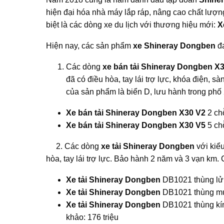
hiện đại hóa nhà máy lắp ráp, nâng cao chất lượ
biệt là các dòng xe du lịch với thương hiệu mới:
X
Hiện nay, các sản phẩm
xe Shineray Dongben
đa
Các dòng
xe bán tải Shineray Dongben X
đã có điều hòa, tay lái trợ lực, khóa điện, s
của sản phẩm là biển D, lưu hành trong phố 
Xe bán tải Shineray Dongben X30 V2
2 chỗ
Xe bán tải Shineray Dongben X30 V5
5 chỗ
2. Các dòng
xe tải Shineray Dongben
với kiể
hòa, tay lái trợ lực. Bảo hành 2 năm và 3 vạn km.
Xe tải Shineray Dongben
DB1021 thùng lửng
Xe tải Shineray Dongben
DB1021 thùng mui 
Xe tải Shineray Dongben
DB1021 thùng kín
khảo: 176 triệu