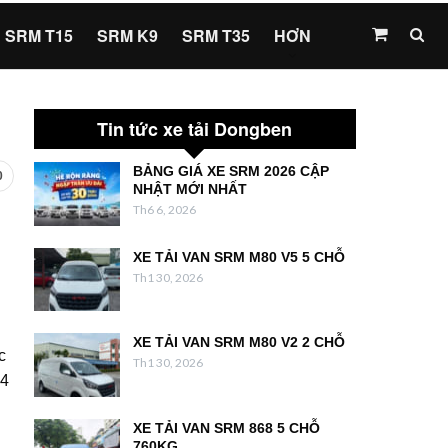
SRM T15
SRM K9
SRM T35
HƠN
Tin tức xe tải Dongben
BẢNG GIÁ XE SRM 2026 CẬP
0
NHẬT MỚI NHẤT
Th6 6, 2026
XE TẢI VAN SRM M80 V5 5 CHỖ
Th1 30, 2026
XE TẢI VAN SRM M80 V2 2 CHỖ
c
Th1 30, 2026
64
XE TẢI VAN SRM 868 5 CHỖ
760KG