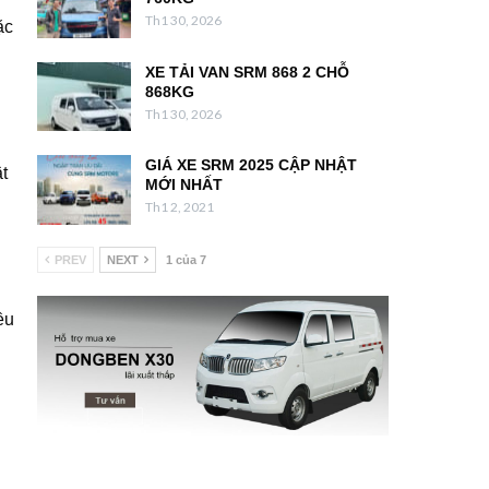
Th1 30, 2026
ặc
XE TẢI VAN SRM 868 2 CHỖ
868KG
Th1 30, 2026
GIÁ XE SRM 2025 CẬP NHẬT
t
MỚI NHẤT
Th1 2, 2021
PREV
NEXT
1 của 7
ều