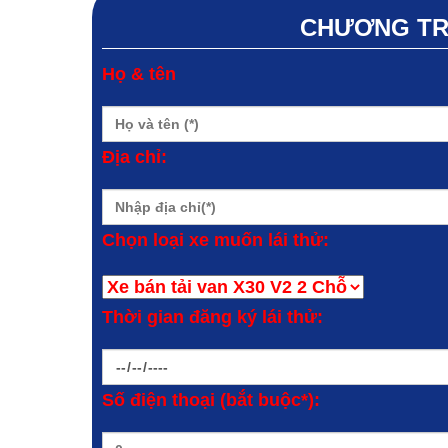
CHƯƠNG TRÌ
Họ & tên
Địa chỉ:
Chọn loại xe muốn lái thử:
Thời gian đăng ký lái thử:
Số điện thoại (bắt buộc*):