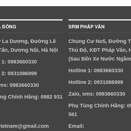
À ĐÔNG
SRM PHÁP VÂN
 La Dương, Đường Lê
Chung Cư No5, Đường T
Tấn, Dương Nội, Hà Nội
Thủ Độ, KĐT Pháp Vân, 
(Sau Bến Xe Nước Ngầm
e 1: 0983660330
Hotline 1: 0983660330
e 2: 0931086999
Hotline 2: 0931086999
sms: 0983660330
Zalo, sms: 0983660330
ng Chính Hãng: 0982 931
Phụ Tùng Chính Hãng: 0
561
vietnam@gmail.com
Email: