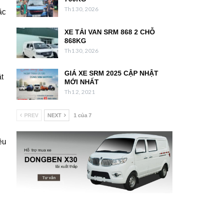
Th1 30, 2026
ặc
XE TẢI VAN SRM 868 2 CHỖ
868KG
Th1 30, 2026
GIÁ XE SRM 2025 CẬP NHẬT
t
MỚI NHẤT
Th1 2, 2021
PREV
NEXT
1 của 7
ều