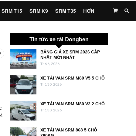
SRM T15
SRM K9
SRM T35
HƠN
Tin tức xe tải Dongben
BẢNG GIÁ XE SRM 2026 CẬP
0
NHẬT MỚI NHẤT
Th6 6, 2026
XE TẢI VAN SRM M80 V5 5 CHỖ
Th1 30, 2026
XE TẢI VAN SRM M80 V2 2 CHỖ
c
Th1 30, 2026
64
XE TẢI VAN SRM 868 5 CHỖ
760KG