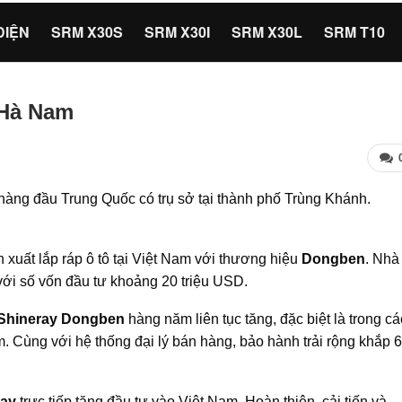
ĐIỆN
SRM X30S
SRM X30I
SRM X30L
SRM T10
 Hà Nam
 hàng đầu Trung Quốc có trụ sở tại thành phố Trùng Khánh.
xuất lắp ráp ô tô tại Việt Nam với thương hiệu
Dongben
. Nhà
ới số vốn đầu tư khoảng 20 triệu USD.
 Shineray Dongben
hàng năm liên tục tăng, đặc biệt là trong cá
 Cùng với hệ thống đại lý bán hàng, bảo hành trải rộng khắp 
ray
trực tiếp tăng đầu tư vào Việt Nam. Hoàn thiện, cải tiến và