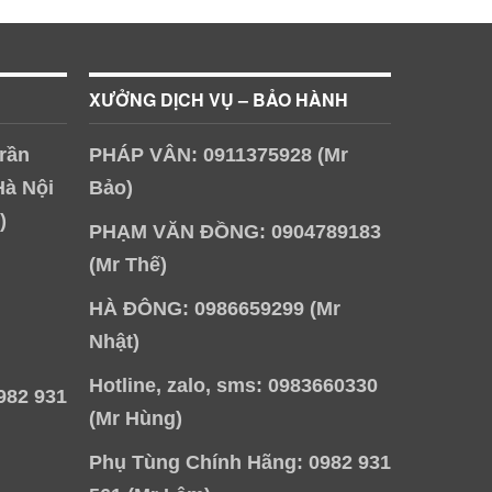
XƯỞNG DỊCH VỤ – BẢO HÀNH
rần
PHÁP VÂN: 0911375928 (Mr
Hà Nội
Bảo)
)
PHẠM VĂN ĐỒNG: 0904789183
(Mr Thế)
HÀ ĐÔNG: 0986659299 (Mr
Nhật)
Hotline, zalo, sms: 0983660330
982 931
(Mr Hùng)
Phụ Tùng Chính Hãng: 0982 931