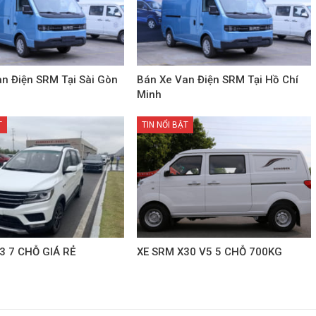
n Điện SRM Tại Sài Gòn
Bán Xe Van Điện SRM Tại Hồ Chí
Minh
T
TIN NỔI BẬT
3 7 CHỖ GIÁ RẺ
XE SRM X30 V5 5 CHỖ 700KG