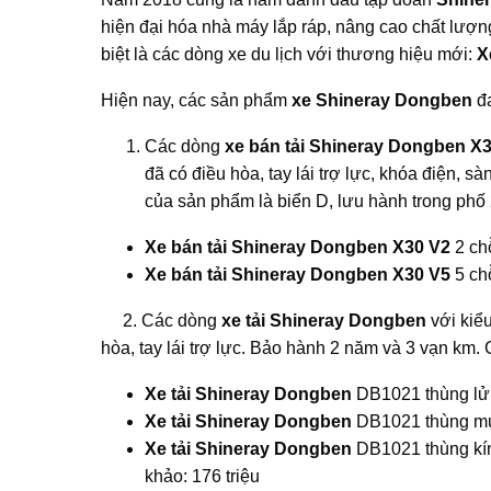
hiện đại hóa nhà máy lắp ráp, nâng cao chất lượ
biệt là các dòng xe du lịch với thương hiệu mới:
X
Hiện nay, các sản phẩm
xe Shineray Dongben
đa
Các dòng
xe bán tải Shineray Dongben X
đã có điều hòa, tay lái trợ lực, khóa điện, s
của sản phẩm là biển D, lưu hành trong phố 
Xe bán tải Shineray Dongben X30 V2
2 chỗ
Xe bán tải Shineray Dongben X30 V5
5 chỗ
2. Các dòng
xe tải Shineray Dongben
với kiể
hòa, tay lái trợ lực. Bảo hành 2 năm và 3 vạn km.
Xe tải Shineray Dongben
DB1021 thùng lửng
Xe tải Shineray Dongben
DB1021 thùng mui 
Xe tải Shineray Dongben
DB1021 thùng kín
khảo: 176 triệu