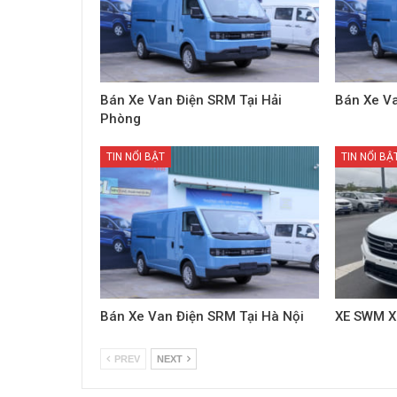
Bán Xe Van Điện SRM Tại Hải
Bán Xe Va
Phòng
TIN NỔI BẬT
TIN NỔI BẬ
Bán Xe Van Điện SRM Tại Hà Nội
XE SWM X
PREV
NEXT