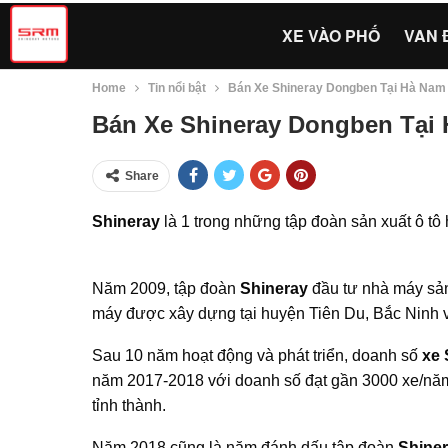
XE VÀO PHỐ
VAN 
Home
Tin nổi bật
Bán Xe Shineray Dongben Tại Hà Nam
Bán Xe Shineray Dongben Tại
Share
Shineray
là 1 trong những tập đoàn sản xuất ô tô
Năm 2009, tập đoàn
Shineray
đầu tư nhà máy sản 
máy được xây dựng tại huyện Tiên Du, Bắc Ninh v
Sau 10 năm hoạt động và phát triển, doanh số
xe
năm 2017-2018 với doanh số đạt gần 3000 xe/năm.
tỉnh thành.
Năm 2018 cũng là năm đánh dấu tập đoàn
Shine