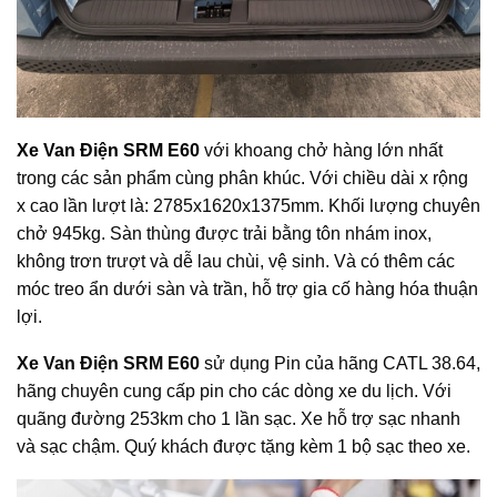
Xe Van Điện SRM E60
với khoang chở hàng lớn nhất
trong các sản phẩm cùng phân khúc. Với chiều dài x rộng
x cao lần lượt là: 2785x1620x1375mm. Khối lượng chuyên
chở 945kg. Sàn thùng được trải bằng tôn nhám inox,
không trơn trượt và dễ lau chùi, vệ sinh. Và có thêm các
móc treo ẩn dưới sàn và trần, hỗ trợ gia cố hàng hóa thuận
lợi.
Xe Van Điện SRM E60
sử dụng Pin của hãng CATL 38.64,
hãng chuyên cung cấp pin cho các dòng xe du lịch. Với
quãng đường 253km cho 1 lần sạc. Xe hỗ trợ sạc nhanh
và sạc chậm. Quý khách được tặng kèm 1 bộ sạc theo xe.