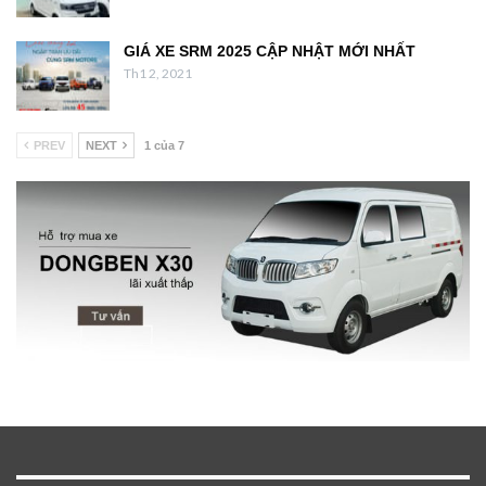
GIÁ XE SRM 2025 CẬP NHẬT MỚI NHẤT
Th1 2, 2021
PREV
NEXT
1 của 7