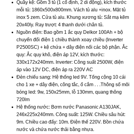
Quầy kệ: Gồm 3 tủ (1 cố định, 2 di động), kích thước
mỗi tủ: 1860x500x800mm. Vách tủ alu +inox. Mặt tủ
inox 5 zem. Cửa tủ alu. Khung xương tủ: Sắt mạ kẽm
20x40ly. Ray trượt: 4 thanh dưới chân tủ.
Nguồn điện: Bao gồm 1 ắc quy Delkor 100Ah + bộ
chuyển đổi điện 1 chiều thành xoay chiều (Inverter
P2500SC) + kệ chứa + dây điện nối các bộ phận. Ắc
quy: Ắc quy khô, điện áp 12V, kích thước:
330x172x240mm. Inverter: Công suất 2500W, điện
áp vào 12V DC, điện áp ra 220V AC
Đèn chiếu sang: Hệ thống led 9V. Tổng cộng 10 cái
cho 1 xe + dây điện, công tắc, ổ cắm . . .Thông số mõi
bóng led: 9w, 150x25mm, lỗ 130mm, quang thông
720lm
Hệ thống nước: Bơm nước Panasonic A130JAK,
246x225x240mm. Công suất: 125W. Chiều sâu hút:
9m. Chiều cao đẩy: 10m. Điện thế 220V. Bồn chứa
nước và chứa nước thải bằng nhựa.