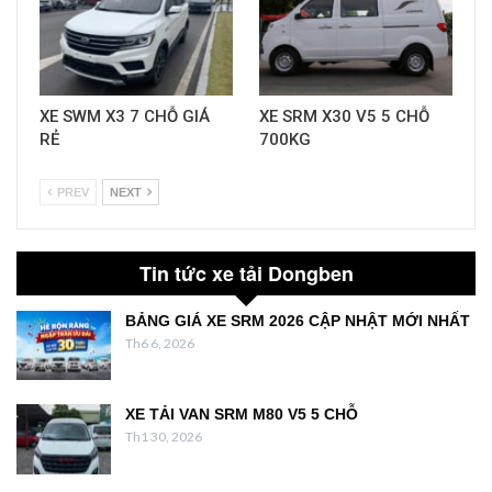
XE SWM X3 7 CHỖ GIÁ
XE SRM X30 V5 5 CHỖ
RẺ
700KG
PREV
NEXT
Tin tức xe tải Dongben
BẢNG GIÁ XE SRM 2026 CẬP NHẬT MỚI NHẤT
Th6 6, 2026
XE TẢI VAN SRM M80 V5 5 CHỖ
Th1 30, 2026