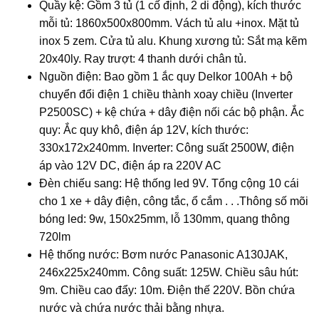
Quầy kệ: Gồm 3 tủ (1 cố định, 2 di động), kích thước
mỗi tủ: 1860x500x800mm. Vách tủ alu +inox. Mặt tủ
inox 5 zem. Cửa tủ alu. Khung xương tủ: Sắt mạ kẽm
20x40ly. Ray trượt: 4 thanh dưới chân tủ.
Nguồn điện: Bao gồm 1 ắc quy Delkor 100Ah + bộ
chuyển đổi điện 1 chiều thành xoay chiều (Inverter
P2500SC) + kệ chứa + dây điện nối các bộ phận. Ắc
quy: Ắc quy khô, điện áp 12V, kích thước:
330x172x240mm. Inverter: Công suất 2500W, điện
áp vào 12V DC, điện áp ra 220V AC
Đèn chiếu sang: Hệ thống led 9V. Tổng cộng 10 cái
cho 1 xe + dây điện, công tắc, ổ cắm . . .Thông số mõi
bóng led: 9w, 150x25mm, lỗ 130mm, quang thông
720lm
Hệ thống nước: Bơm nước Panasonic A130JAK,
246x225x240mm. Công suất: 125W. Chiều sâu hút:
9m. Chiều cao đẩy: 10m. Điện thế 220V. Bồn chứa
nước và chứa nước thải bằng nhựa.