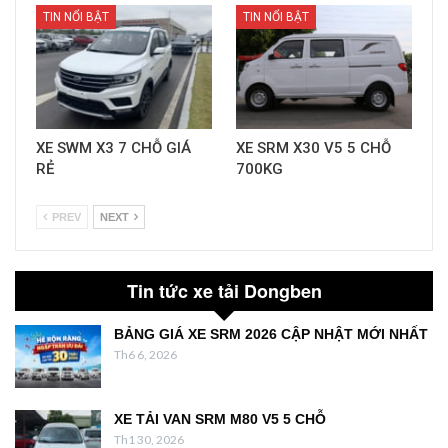
TIN NỔI BẬT
TIN NỔI BẬT
XE SWM X3 7 CHỖ GIÁ
XE SRM X30 V5 5 CHỖ
RẺ
700KG
PREV
NEXT
Tin tức xe tải Dongben
BẢNG GIÁ XE SRM 2026 CẬP NHẬT MỚI NHẤT
Th6 6, 2026
XE TẢI VAN SRM M80 V5 5 CHỖ
Th1 30, 2026