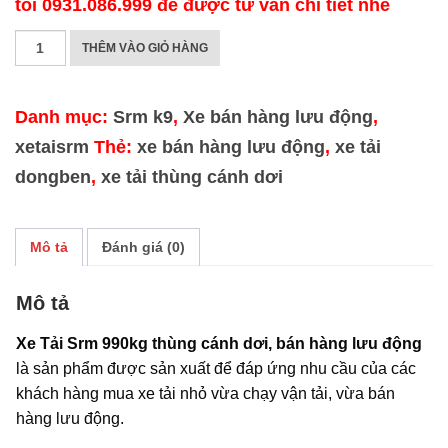
tôi 0931.086.999 để được tư vấn chi tiết nhé
XE
THÊM VÀO GIỎ HÀNG
TẢI
SRM
Danh mục:
Srm k9
,
Xe bán hàng lưu động
,
K9
xetaisrm
Thẻ:
xe bán hàng lưu động
,
xe tải
990KG
dongben
,
xe tải thùng cánh dơi
THÙNG
INOX
Mô tả
Đánh giá (0)
CÁNH
DƠI
Mô tả
số
lượng
Xe Tải Srm 990kg thùng cánh dơi, bán hàng lưu động
là sản phẩm được sản xuất để đáp ứng nhu cầu của các
khách hàng mua xe tải nhỏ vừa chạy vận tải, vừa bán
hàng lưu động.