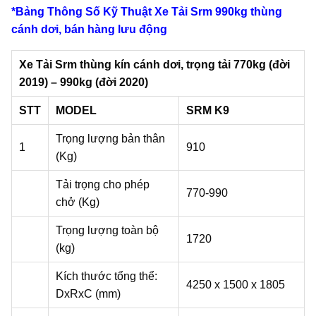
*Bảng Thông Số Kỹ Thuật Xe Tải Srm 990kg thùng
cánh dơi, bán hàng lưu động
Xe Tải Srm thùng kín cánh dơi, trọng tải 770kg (đời
2019) – 990kg (đời 2020)
STT
MODEL
SRM K9
Trọng lượng bản thân
1
910
(Kg)
Tải trọng cho phép
770-990
chở (Kg)
Trọng lượng toàn bộ
1720
(kg)
Kích thước tổng thể:
4250 x 1500 x 1805
DxRxC (mm)