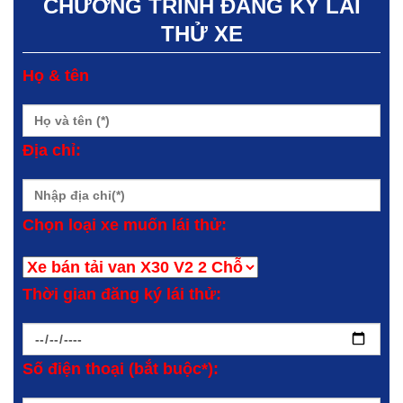
CHƯƠNG TRÌNH ĐĂNG KÝ LÁI
THỬ XE
Họ & tên
Địa chỉ:
Chọn loại xe muốn lái thử:
Thời gian đăng ký lái thử:
Số điện thoại (bắt buộc*):