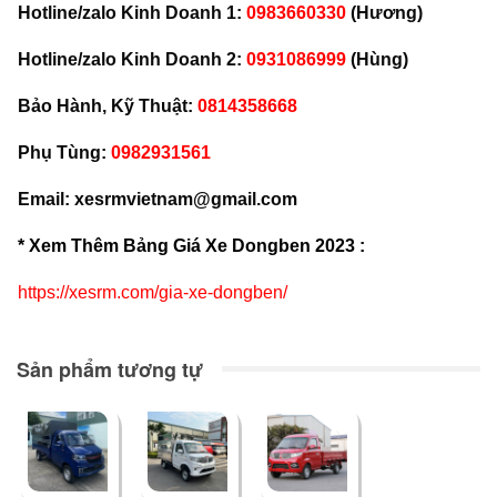
Hotline/zalo Kinh Doanh 1:
0983660330
(Hương)
Hotline/zalo Kinh Doanh 2:
0931086999
(Hùng)
Bảo Hành, Kỹ Thuật:
0814358668
Phụ Tùng:
0982931561
Email: xesrmvietnam@gmail.com
* Xem Thêm Bảng Giá Xe Dongben 2023 :
https://xesrm.com/gia-xe-dongben/
Sản phẩm tương tự