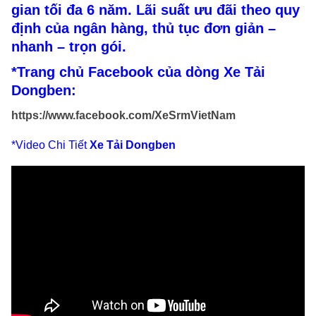
gian tối đa 6 năm. Lãi suất ưu đãi theo quy
định của ngân hàng, thủ tục đơn giản –
nhanh – trọn gói.
*Trang chủ Facebook của dòng Xe Tải
Dongben:
https://www.facebook.com/XeSrmVietNam
*Video Chi Tiết
Xe Tải Dongben