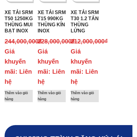
XE TẢI SRM
XE TẢI SRM
XE TẢI SRM
T50 1250KG
T15 990KG
T30 1.2 TẤN
THÙNG MUI
THÙNG KÍN
THÙNG
BẠT INOX
INOX
LỬNG
244,000,000
228,000,000
₫
212,000,000
₫
₫
Giá
Giá
Giá
khuyến
khuyến
khuyến
mãi: Liên
mãi: Liên
mãi: Liên
hệ
hệ
hệ
Thêm vào giỏ
Thêm vào giỏ
Thêm vào giỏ
hàng
hàng
hàng