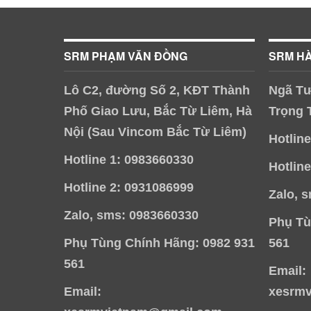
SRM PHẠM VĂN ĐỒNG
SRM H
Lô C2, đường Số 2, KĐT Thành
Ngã Tư
Phố Giao Lưu, Bắc Từ Liêm, Hà
Trọng 
Nội (Sau Vincom Bắc Từ Liêm)
Hotlin
Hotline 1: 0983660330
Hotlin
Hotline 2: 0931086999
Zalo, 
Zalo, sms: 0983660330
Phụ Tù
Phụ Tùng Chính Hãng: 0982 931
561
561
Email:
Email:
xesrm