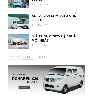
Th1 30, 2026
XE TẢI VAN SRM 868 2 CHỖ
868KG
Th1 30, 2026
GIÁ XE SRM 2025 CẬP NHẬT
MỚI NHẤT
Th1 2, 2021
PREV
NEXT
1 của 7