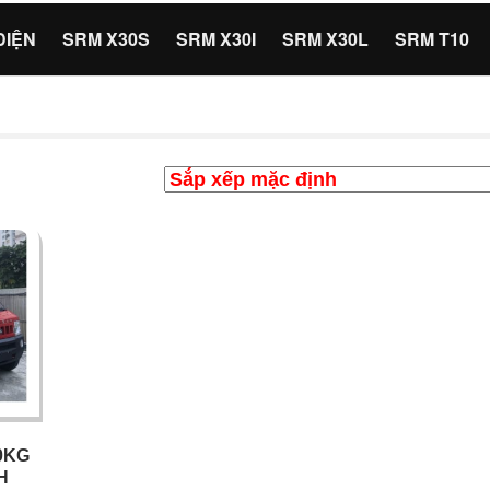
ĐIỆN
SRM X30S
SRM X30I
SRM X30L
SRM T10
90KG
H