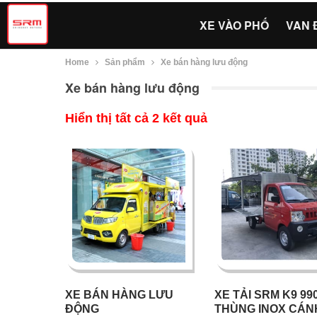
XE VÀO PHỐ
VAN 
Home
Sản phẩm
Xe bán hàng lưu động
Xe bán hàng lưu động
Hiển thị tất cả 2 kết quả
XE BÁN HÀNG LƯU
XE TẢI SRM K9 9
ĐỘNG
THÙNG INOX CÁN