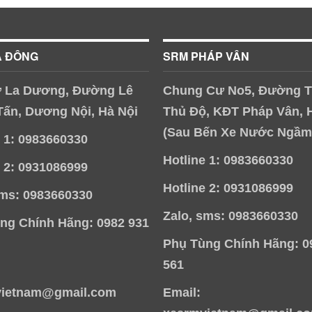
À ĐÔNG
SRM PHÁP VÂN
 La Dương, Đường Lê
Chung Cư No5, Đường T
Tấn, Dương Nội, Hà Nội
Thủ Độ, KĐT Pháp Vân, 
(Sau Bến Xe Nước Ngầm
e 1: 0983660330
Hotline 1: 0983660330
e 2: 0931086999
Hotline 2: 0931086999
sms: 0983660330
Zalo, sms: 0983660330
ng Chính Hãng: 0982 931
Phụ Tùng Chính Hãng: 0
561
vietnam@gmail.com
Email: