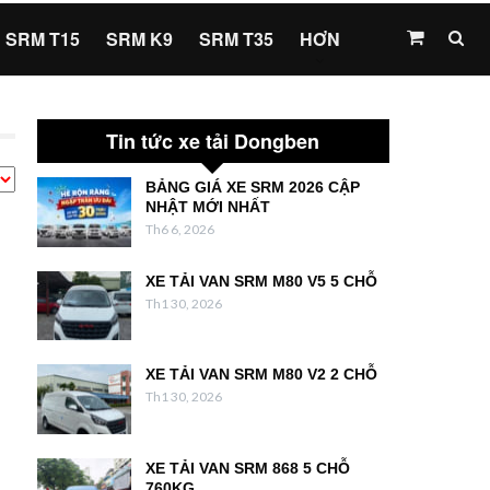
SRM T15
SRM K9
SRM T35
HƠN
Tin tức xe tải Dongben
BẢNG GIÁ XE SRM 2026 CẬP
NHẬT MỚI NHẤT
Th6 6, 2026
XE TẢI VAN SRM M80 V5 5 CHỖ
Th1 30, 2026
XE TẢI VAN SRM M80 V2 2 CHỖ
Th1 30, 2026
XE TẢI VAN SRM 868 5 CHỖ
760KG