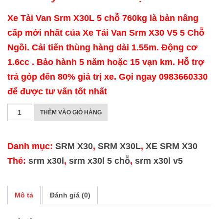
Xe Tải Van Srm X30L 5 chỗ 760kg là bản nâng
cấp mới nhất của Xe Tải Van Srm X30 V5 5 Chỗ
Ngồi. Cải tiến thùng hàng dài 1.55m. Động cơ
1.6cc . Bảo hành 5 năm hoặc 15 vạn km. Hỗ trợ
trả góp đến 80% giá trị xe. Gọi ngay 0983660330
để được tư vấn tốt nhất
SRM
THÊM VÀO GIỎ HÀNG
X30L
5
Danh mục:
SRM X30
,
SRM X30L
,
XE SRM X30
CHỖ
Thẻ:
srm x30l
,
srm x30l 5 chỗ
,
srm x30l v5
760KG
số
Mô tả
Đánh giá (0)
lượng