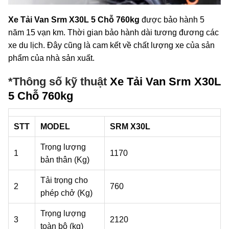
Xe Tải Van Srm X30L 5 Chỗ 760kg
được bảo hành 5
năm 15 vạn km. Thời gian bảo hành dài tương đương các
xe du lịch. Đây cũng là cam kết về chất lượng xe của sản
phẩm của nhà sản xuất.
*Thông số kỹ thuật
Xe Tải Van Srm X30L
5 Chỗ 760kg
STT
MODEL
SRM
X30L
Trọng lượng
1
1170
bản thân (Kg)
Tải trọng cho
2
760
phép chở (Kg)
Trọng lượng
3
2120
toàn bộ (kg)