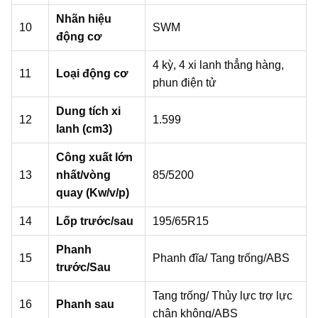
Nhãn hiệu
10
SWM
động cơ
4 kỳ, 4 xi lanh thẳng hàng,
11
Loại động cơ
phun điện tử
Dung tích xi
12
1.599
lanh (cm3)
Công xuất lớn
13
nhất/vòng
85/5200
quay (Kw/v/p)
14
Lốp trước/sau
195/65R15
Phanh
15
Phanh đĩa/ Tang trống/ABS
trước/Sau
Tang trống/ Thủy lực trợ lực
16
Phanh sau
chân không/ABS