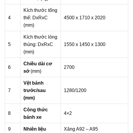
Kích thước tổng
4
thể: DxRxC
4500 x 1710 x 2020
(mm)
Kích thước lòng
5
thùng: DxRxC
1550 x 1450 x 1300
(mm)
Chiều dài cơ
6
2700
sở
(mm)
Vệt bánh
7
trước/sau
1280/1200
(mm)
Công thức
8
4×2
bánh xe
9
Nhiên liệu
Xăng A92 – A95