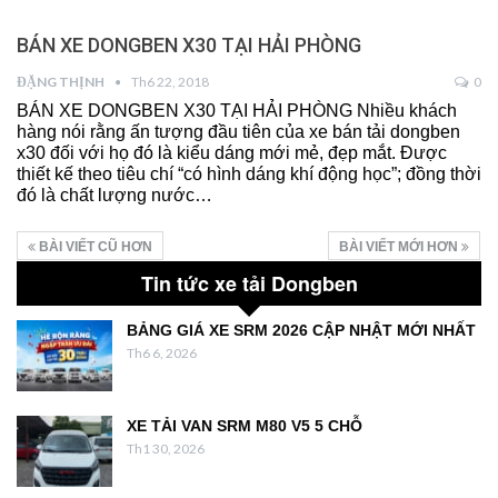
BÁN XE DONGBEN X30 TẠI HẢI PHÒNG
ĐẶNG THỊNH
Th6 22, 2018
0
BÁN XE DONGBEN X30 TẠI HẢI PHÒNG Nhiều khách
hàng nói rằng ấn tượng đầu tiên của xe bán tải dongben
x30 đối với họ đó là kiểu dáng mới mẻ, đẹp mắt. Được
thiết kế theo tiêu chí “có hình dáng khí động học”; đồng thời
đó là chất lượng nước…
BÀI VIẾT CŨ HƠN
BÀI VIẾT MỚI HƠN
Tin tức xe tải Dongben
BẢNG GIÁ XE SRM 2026 CẬP NHẬT MỚI NHẤT
Th6 6, 2026
XE TẢI VAN SRM M80 V5 5 CHỖ
Th1 30, 2026