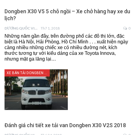
Dongben X30 V5 5 chỗ ngồi – Xe chở hàng hay xe du
lịch?
DƯƠNG QUỐC VIỆT
Th7 1, 2018
0
Những năm gần đây, trên đường phố các đô thị lớn, đặc
biệt là Hà Nội, Hải Phòng, Hồ Chí Mình . . . xuất hiện ngày
càng nhiều những chiếc xe có nhiều đường nét, kích
thước tương tự với kiểu dáng của xe Toyota Innova,
nhưng mặt ga lăng lại…
XE BÁN TẢI DONGBEN X30
Đánh giá chi tiết xe tải van Dongben X30 V2S 2018