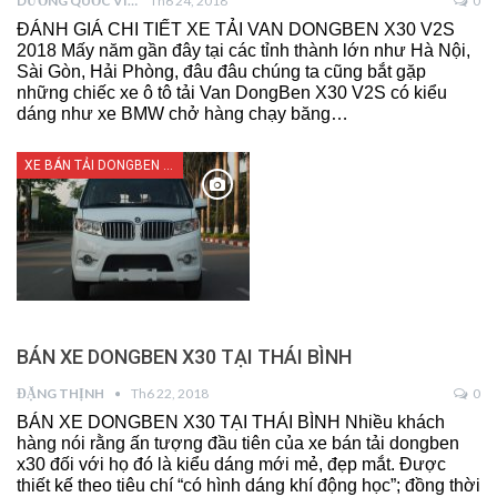
DƯƠNG QUỐC VIỆT
Th6 24, 2018
0
ĐÁNH GIÁ CHI TIẾT XE TẢI VAN DONGBEN X30 V2S
2018 Mấy năm gần đây tại các tỉnh thành lớn như Hà Nội,
Sài Gòn, Hải Phòng, đâu đâu chúng ta cũng bắt gặp
những chiếc xe ô tô tải Van DongBen X30 V2S có kiểu
dáng như xe BMW chở hàng chạy băng…
XE BÁN TẢI DONGBEN X30
BÁN XE DONGBEN X30 TẠI THÁI BÌNH
ĐẶNG THỊNH
Th6 22, 2018
0
BÁN XE DONGBEN X30 TẠI THÁI BÌNH Nhiều khách
hàng nói rằng ấn tượng đầu tiên của xe bán tải dongben
x30 đối với họ đó là kiểu dáng mới mẻ, đẹp mắt. Được
thiết kế theo tiêu chí “có hình dáng khí động học”; đồng thời