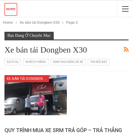
Home
Xe bán tải Dongben X30
Page 2
Bạn Đang Ở Chuyên Mục
Xe bán tải Dongben X30
DỊCH VỤ
KHÁCH HÀNG
KINH NGHIỆM LÁI XE
TIN NỔI BẬT
XE BÁN TẢI DONGBEN X30
QUY TRÌNH MUA XE SRM TRẢ GÓP – TRẢ THẲNG