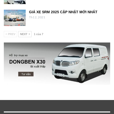
GIÁ XE SRM 2025 CẬP NHẬT MỚI NHẤT
Th1 2, 2021
PREV
NEXT
1 của 7