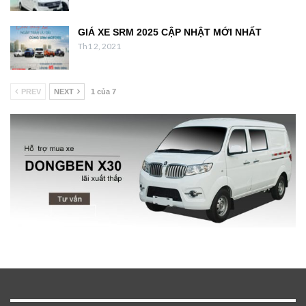
GIÁ XE SRM 2025 CẬP NHẬT MỚI NHẤT
Th1 2, 2021
PREV
NEXT
1 của 7