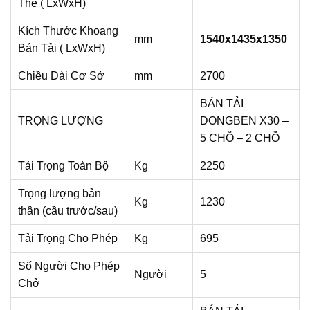
Thể ( LxWxH)
Kích Thước Khoang
mm
1540x1435x1350
Bán Tải ( LxWxH)
Chiều Dài Cơ Sở
mm
2700
BÁN TẢI
TRỌNG LƯỢNG
DONGBEN X30 –
5 CHỖ – 2 CHỖ
Tải Trọng Toàn Bộ
Kg
2250
Trọng lượng bản
Kg
1230
thân (cầu trước/sau)
Tải Trọng Cho Phép
Kg
695
Số Người Cho Phép
Người
5
Chở