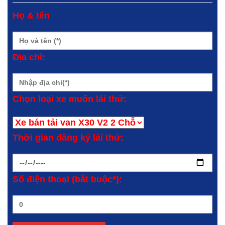
Họ & tên
Địa chỉ:
Chọn loại xe muốn lái thử:
Thời gian đăng ký lái thử:
Số điện thoại (bắt buộc*):