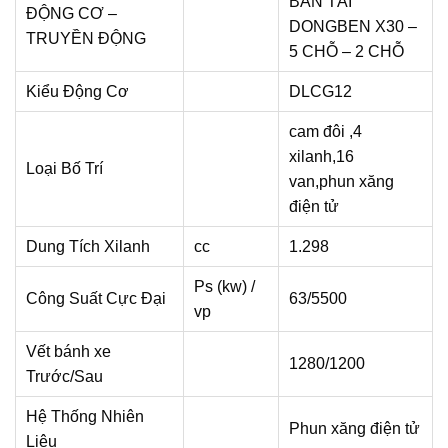
BÁN TẢI
ĐỘNG CƠ –
DONGBEN X30 –
TRUYỀN ĐỘNG
5 CHỖ – 2 CHỖ
Kiểu Động Cơ
DLCG12
cam đôi ,4
xilanh,16
Loại Bố Trí
van,phun xăng
điện tử
Dung Tích Xilanh
cc
1.298
Ps (kw) /
Công Suất Cực Đại
63/5500
vp
Vết bánh xe
1280/1200
Trước/Sau
Hệ Thống Nhiên
Phun xăng điện tử
Liệu