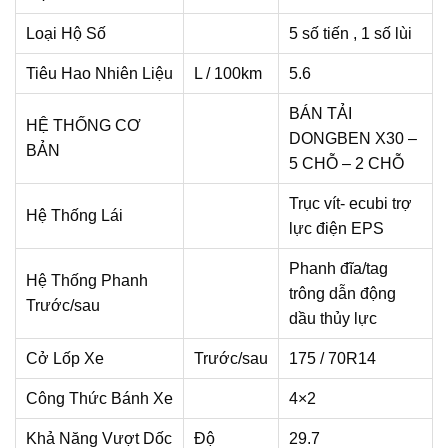
Loại Hộ Số
5 số tiến , 1 số lùi
Tiêu Hao Nhiên Liệu
L / 100km
5.6
BÁN TẢI
HỆ THỐNG CƠ
DONGBEN X30 –
BẢN
5 CHỖ – 2 CHỖ
Trục vít- ecubi trợ
Hệ Thống Lái
lực điện EPS
Phanh đĩa/tag
Hệ Thống Phanh
trông dẫn động
Trước/sau
dầu thủy lực
Cở Lốp Xe
Trước/sau
175 / 70R14
Công Thức Bánh Xe
4×2
Khả Năng Vượt Dốc
Độ
29.7