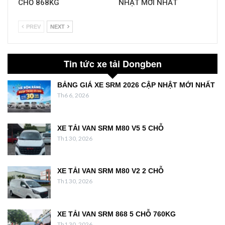
CHỖ 868KG
NHẬT MỚI NHẤT
PREV
NEXT
Tin tức xe tải Dongben
BẢNG GIÁ XE SRM 2026 CẬP NHẬT MỚI NHẤT
Th6 6, 2026
XE TẢI VAN SRM M80 V5 5 CHỖ
Th1 30, 2026
XE TẢI VAN SRM M80 V2 2 CHỖ
Th1 30, 2026
XE TẢI VAN SRM 868 5 CHỖ 760KG
Th1 30, 2026