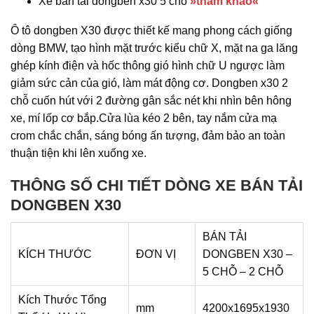
Xe bán tải dongben x30 5 chỗ
»tham khảo«
Ô tô dongben X30 được thiết kế mang phong cách giống
dòng BMW, tạo hình mặt trước kiểu chữ X, mặt na ga lăng
ghép kính điện và hốc thông gió hình chữ U ngược làm
giảm sức cản của gió, làm mát động cơ. Dongben x30
2
chỗ
cuốn hút với 2 đường gân sắc nét khi nhìn bên hông
xe, mí lốp cơ bắp.Cửa lùa kéo 2 bên, tay nắm cửa mạ
crom chắc chắn, sáng bóng ấn tượng, đảm bảo an toàn
thuận tiện khi lên xuống xe.
THÔNG SỐ CHI TIẾT DÒNG XE BÁN TẢI
DONGBEN X30
BÁN TẢI
KÍCH THƯỚC
ĐƠN VỊ
DONGBEN X30 –
5 CHỖ – 2 CHỖ
Kích Thước Tổng
mm
4200x1695x1930