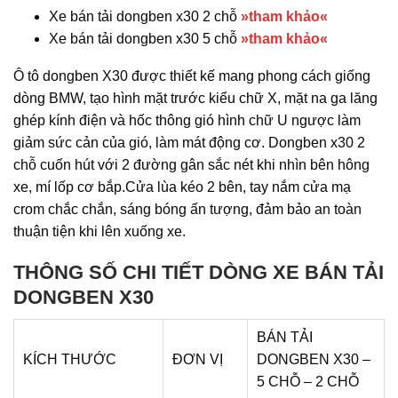
Xe bán tải dongben x30 2 chỗ
»tham khảo«
Xe bán tải dongben x30 5 chỗ
»tham khảo«
Ô tô dongben X30 được thiết kế mang phong cách giống
dòng BMW, tạo hình mặt trước kiểu chữ X, mặt na ga lăng
ghép kính điện và hốc thông gió hình chữ U ngược làm
giảm sức cản của gió, làm mát động cơ. Dongben x30
2
chỗ
cuốn hút với 2 đường gân sắc nét khi nhìn bên hông
xe, mí lốp cơ bắp.Cửa lùa kéo 2 bên, tay nắm cửa mạ
crom chắc chắn, sáng bóng ấn tượng, đảm bảo an toàn
thuận tiện khi lên xuống xe.
THÔNG SỐ CHI TIẾT DÒNG XE BÁN TẢI
DONGBEN X30
BÁN TẢI
KÍCH THƯỚC
ĐƠN VỊ
DONGBEN X30 –
5 CHỖ – 2 CHỖ