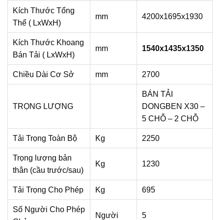
Kích Thước Tổng
mm
4200x1695x1930
Thể ( LxWxH)
Kích Thước Khoang
mm
1540x1435x1350
Bán Tải ( LxWxH)
Chiều Dài Cơ Sở
mm
2700
BÁN TẢI
TRỌNG LƯỢNG
DONGBEN X30 –
5 CHỖ – 2 CHỖ
Tải Trọng Toàn Bộ
Kg
2250
Trọng lượng bản
Kg
1230
thân (cầu trước/sau)
Tải Trọng Cho Phép
Kg
695
Số Người Cho Phép
Người
5