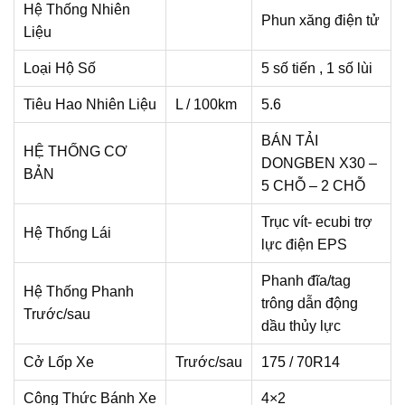
Hệ Thống Nhiên
Phun xăng điện tử
Liệu
Loại Hộ Số
5 số tiến , 1 số lùi
Tiêu Hao Nhiên Liệu
L / 100km
5.6
BÁN TẢI
HỆ THỐNG CƠ
DONGBEN X30 –
BẢN
5 CHỖ – 2 CHỖ
Trục vít- ecubi trợ
Hệ Thống Lái
lực điện EPS
Phanh đĩa/tag
Hệ Thống Phanh
trông dẫn động
Trước/sau
dầu thủy lực
Cở Lốp Xe
Trước/sau
175 / 70R14
Công Thức Bánh Xe
4×2