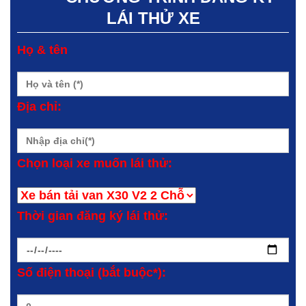
LÁI THỬ XE
Họ & tên
Địa chỉ:
Chọn loại xe muốn lái thử:
Thời gian đăng ký lái thử:
Số điện thoại (bắt buộc*):