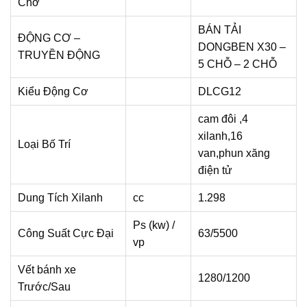
Chở
BÁN TẢI
ĐỘNG CƠ –
DONGBEN X30 –
TRUYỀN ĐỘNG
5 CHỖ – 2 CHỖ
Kiểu Động Cơ
DLCG12
cam đôi ,4
xilanh,16
Loại Bố Trí
van,phun xăng
điện tử
Dung Tích Xilanh
cc
1.298
Ps (kw) /
Công Suất Cực Đại
63/5500
vp
Vết bánh xe
1280/1200
Trước/Sau