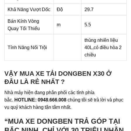
Khả Năng Vượt Dốc
Độ
29.7
Bán Kính Vòng
m
5.5
Quay Tối Thiểu
thùng nhiên liệu
Tính Năng Nổi Trội
40L,có điều hòa 2
chiều
VẬY MUA XE TẢI DONGBEN X30 Ở
ĐÂU LÀ RẺ NHẤT ?
Nhà máy hiện đang phân phối các tính phía
bắc.
HOTLINE: 0948.666.008
chúng tôi sẽ trả lời và phục
vụ quý khách hàng tận tâm nhất.
“MUA XE DONGBEN TRẢ GÓP TẠI
BẮC NINH, CHỈ VỚI 30 TRIỆU NHẬN