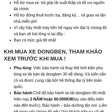
Hỗ trợ mua xe trả góp lãi suất thấp và tối ưu nguồn
tài chính
Hỗ trợ đóng thuế trước bạ, đăng ký… và giao xe tận
nhà miễn phí
Vì vậy hãy nhất máy liên hệ ngay với đại lý chúng tôi
và bạn sẽ hài lòng vì tại đây :
Bạn có mức giá tốt nhất
KHI MUA XE DONGBEN, THAM KHẢO
XEM TRƯỚC KHI MUA !
Phụ tùng
: Việc bảo hành và thay thế linh kiện phụ
tùng xe tải bán tải dongben 30 dễ dàng. Và luôn sẵn
có và được cung cấp bởi hệ thống đại lý trên toàn
quốc.
Bảo hành
:Chế độ bảo hành xe tải dongben tốt nhất
hiện nay
2 NĂM hoặc 60.000KM
(tùy vào điều kiện
nào đến trước). Bảo hành – bảo dưỡng tận nơi .Liên
hệ ngay với chúng tôi nếu Qúy khách gặp sự cố về