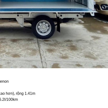
xenon
cao hơn), rộng 1.41m
 6.2l/100km