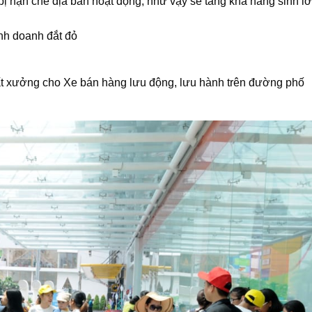
ị hạn chế địa bàn hoạt động, như vậy sẽ tăng khả năng sinh lờ
inh doanh đắt đỏ
t xưởng cho Xe bán hàng lưu động, lưu hành trên đường phố