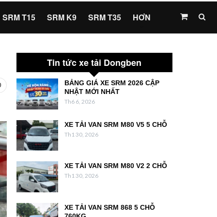
SRM T15
SRM K9
SRM T35
HƠN
Tin tức xe tải Dongben
BẢNG GIÁ XE SRM 2026 CẬP
0
NHẬT MỚI NHẤT
Th6 6, 2026
XE TẢI VAN SRM M80 V5 5 CHỖ
Th1 30, 2026
XE TẢI VAN SRM M80 V2 2 CHỖ
Th1 30, 2026
XE TẢI VAN SRM 868 5 CHỖ
760KG