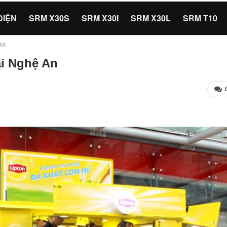
ĐIỆN
SRM X30S
SRM X30I
SRM X30L
SRM T10
An
i Nghệ An