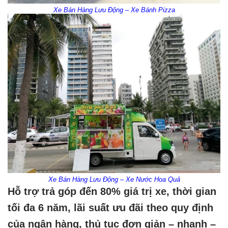
Xe Bán Hàng Lưu Động – Xe Bánh Pizza
Xe Bán Hàng Lưu Động – Xe Nước Hoa Quả
Hỗ trợ trả góp đến 80% giá trị xe, thời gian
tối đa 6 năm, lãi suất ưu đãi theo quy định
của ngân hàng, thủ tục đơn giản – nhanh –