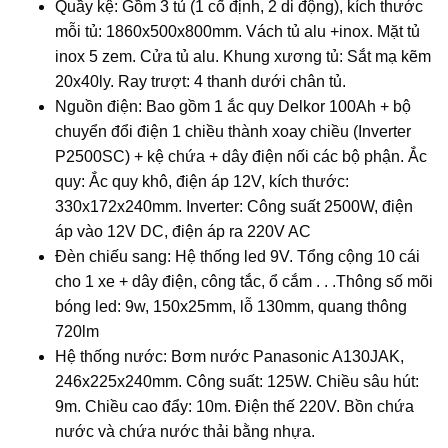
Quầy kệ: Gồm 3 tủ (1 cố định, 2 di động), kích thước
mỗi tủ: 1860x500x800mm. Vách tủ alu +inox. Mặt tủ
inox 5 zem. Cửa tủ alu. Khung xương tủ: Sắt mạ kẽm
20x40ly. Ray trượt: 4 thanh dưới chân tủ.
Nguồn điện: Bao gồm 1 ắc quy Delkor 100Ah + bộ
chuyển đổi điện 1 chiều thành xoay chiều (Inverter
P2500SC) + kệ chứa + dây điện nối các bộ phận. Ắc
quy: Ắc quy khô, điện áp 12V, kích thước:
330x172x240mm. Inverter: Công suất 2500W, điện
áp vào 12V DC, điện áp ra 220V AC
Đèn chiếu sang: Hệ thống led 9V. Tổng cộng 10 cái
cho 1 xe + dây điện, công tắc, ổ cắm . . .Thông số mõi
bóng led: 9w, 150x25mm, lỗ 130mm, quang thông
720lm
Hệ thống nước: Bơm nước Panasonic A130JAK,
246x225x240mm. Công suất: 125W. Chiều sâu hút:
9m. Chiều cao đẩy: 10m. Điện thế 220V. Bồn chứa
nước và chứa nước thải bằng nhựa.