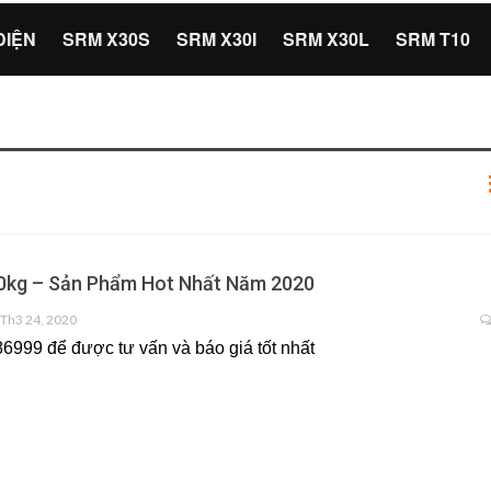
ĐIỆN
SRM X30S
SRM X30I
SRM X30L
SRM T10
0kg – Sản Phẩm Hot Nhất Năm 2020
Th3 24, 2020
6999 để được tư vấn và báo giá tốt nhất