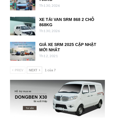
Th1 30, 2026
XE TẢI VAN SRM 868 2 CHỖ
868KG
Th1 30, 2026
GIÁ XE SRM 2025 CẬP NHẬT
MỚI NHẤT
Th1 2, 2021
PREV
NEXT
1 của 7