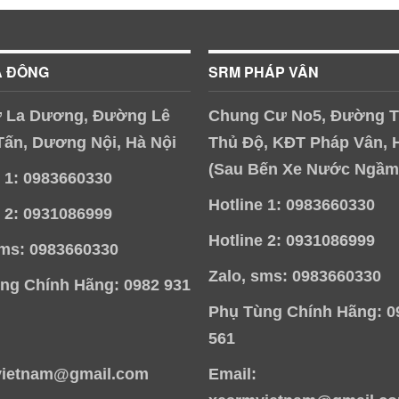
À ĐÔNG
SRM PHÁP VÂN
 La Dương, Đường Lê
Chung Cư No5, Đường T
Tấn, Dương Nội, Hà Nội
Thủ Độ, KĐT Pháp Vân, 
(Sau Bến Xe Nước Ngầm
e 1: 0983660330
Hotline 1: 0983660330
e 2: 0931086999
Hotline 2: 0931086999
sms: 0983660330
Zalo, sms: 0983660330
ng Chính Hãng: 0982 931
Phụ Tùng Chính Hãng: 0
561
vietnam@gmail.com
Email: