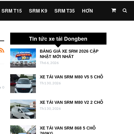
SRM T15
SRM K9
SRM T35
HƠN
Tin tức xe tải Dongben
BẢNG GIÁ XE SRM 2026 CẬP
NHẬT MỚI NHẤT
Th6 6, 2026
XE TẢI VAN SRM M80 V5 5 CHỖ
Th1 30, 2026
0
XE TẢI VAN SRM M80 V2 2 CHỖ
Th1 30, 2026
XE TẢI VAN SRM 868 5 CHỖ
760KG