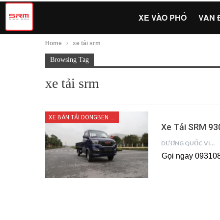
XE VÀO PHỐ
VAN 
Home
xe tải srm
Browsing Tag
xe tải srm
XE BÁN TẢI DONGBEN X30
Xe Tải SRM 93
DƯƠNG QUỐC VIỆT
Gọi ngay 093108