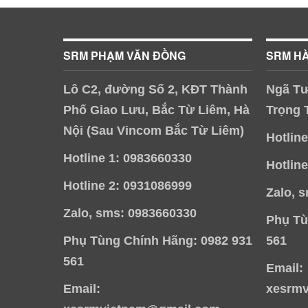
SRM PHẠM VĂN ĐỒNG
SRM H
Lô C2, đường Số 2, KĐT Thành
Ngã Tư
Phố Giao Lưu, Bắc Từ Liêm, Hà
Trọng 
Nội (Sau Vincom Bắc Từ Liêm)
Hotlin
Hotline 1: 0983660330
Hotlin
Hotline 2: 0931086999
Zalo, 
Zalo, sms: 0983660330
Phụ Tù
Phụ Tùng Chính Hãng: 0982 931
561
561
Email:
Email:
xesrm