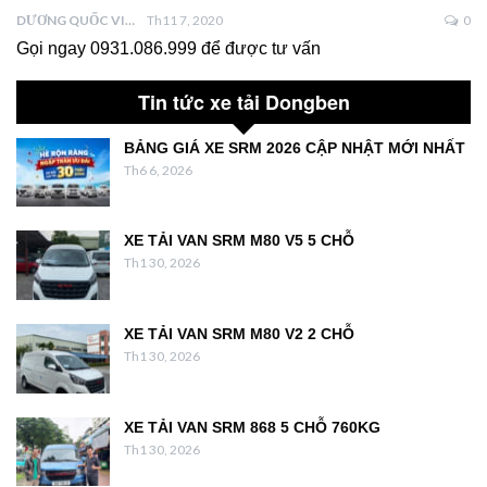
DƯƠNG QUỐC VIỆT
Th11 7, 2020
0
Gọi ngay 0931.086.999 để được tư vấn
Tin tức xe tải Dongben
BẢNG GIÁ XE SRM 2026 CẬP NHẬT MỚI NHẤT
Th6 6, 2026
XE TẢI VAN SRM M80 V5 5 CHỖ
Th1 30, 2026
XE TẢI VAN SRM M80 V2 2 CHỖ
Th1 30, 2026
XE TẢI VAN SRM 868 5 CHỖ 760KG
Th1 30, 2026