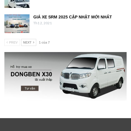
GIÁ XE SRM 2025 CẬP NHẬT MỚI NHẤT
Th1 2, 2021
PREV
NEXT
1 của 7