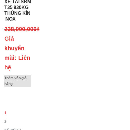
XE TẢI SRM
T35 930KG
THÙNG KÍN
INOX
238,000,000
₫
Giá
khuyến
mãi: Liên
hệ
Thêm vào giỏ
hàng
1
2