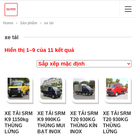
Home
Sản phẩm
xe tải
xe tải
Hiển thị 1–9 của 11 kết quả
XE TẢI SRM
XE TẢI SRM
XE TẢI SRM
XE TẢI SRM
K9 1150kg
K9 990KG
T20 930KG
T20 930KG
THÙNG
THÙNG MUI
THÙNG KÍN
THÙNG
LỬNG
BẠT INOX
INOX
LỬNG