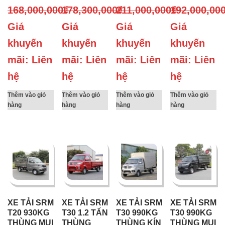
168,000,000
178,300,000
₫
211,000,000
₫
192,000,00
₫
Giá
Giá
Giá
Giá
khuyến
khuyến
khuyến
khuyến
mãi: Liên
mãi: Liên
mãi: Liên
mãi: Liên
hệ
hệ
hệ
hệ
Thêm vào giỏ
Thêm vào giỏ
Thêm vào giỏ
Thêm vào giỏ
hàng
hàng
hàng
hàng
XE TẢI SRM
XE TẢI SRM
XE TẢI SRM
XE TẢI SRM
T20 930KG
T30 1.2 TẤN
T30 990KG
T30 990KG
THÙNG MUI
THÙNG
THÙNG KÍN
THÙNG MUI