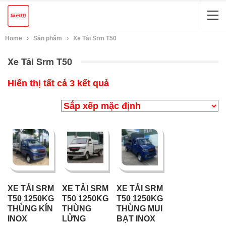
Home
Sản phẩm
Xe Tải Srm T50
Xe Tải Srm T50
Hiển thị tất cả 3 kết quả
XE TẢI SRM
XE TẢI SRM
XE TẢI SRM
T50 1250KG
T50 1250KG
T50 1250KG
THÙNG KÍN
THÙNG
THÙNG MUI
INOX
LỬNG
BẠT INOX