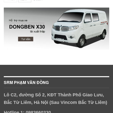
SRM PHẠM VĂN ĐỒNG
Lô C2, đường Số 2, KĐT Thành Phố Giao Lưu,
Bắc Từ Liêm, Hà Nội (Sau Vincom Bắc Từ Liêm)
Hotline 1: 0983660330