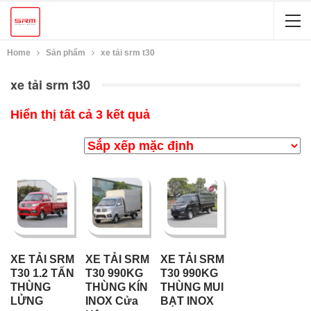
Home
Sản phẩm
xe tải srm t30
xe tải srm t30
Hiển thị tất cả 3 kết quả
XE TẢI SRM
XE TẢI SRM
XE TẢI SRM
T30 1.2 TẤN
T30 990KG
T30 990KG
THÙNG
THÙNG KÍN
THÙNG MUI
LỬNG
INOX Cửa
BẠT INOX