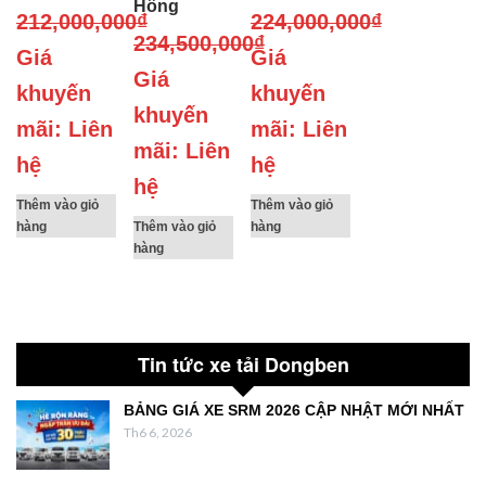
Hông
212,000,000
₫
224,000,000
₫
234,500,000
₫
Giá
Giá
Giá
khuyến
khuyến
khuyến
mãi: Liên
mãi: Liên
mãi: Liên
hệ
hệ
hệ
Thêm vào giỏ
Thêm vào giỏ
hàng
Thêm vào giỏ
hàng
hàng
Tin tức xe tải Dongben
BẢNG GIÁ XE SRM 2026 CẬP NHẬT MỚI NHẤT
Th6 6, 2026