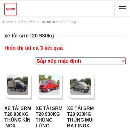
Home
Sản phẩm
xe tải srm t20 930kg
xe tải srm t20 930kg
Hiển thị tất cả 3 kết quả
XE TẢI SRM
XE TẢI SRM
XE TẢI SRM
T20 930KG
T20 930KG
T20 930KG
THÙNG KÍN
THÙNG
THÙNG MUI
INOX
LỬNG
BẠT INOX