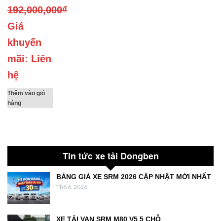
192,000,000
₫
Giá
khuyến
mãi: Liên
hệ
Thêm vào giỏ
hàng
Tin tức xe tải Dongben
BẢNG GIÁ XE SRM 2026 CẬP NHẬT MỚI NHẤT
Th6 6, 2026
XE TẢI VAN SRM M80 V5 5 CHỖ