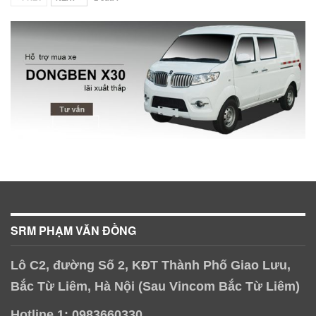
SRM PHẠM VĂN ĐỒNG
Lô C2, đường Số 2, KĐT Thành Phố Giao Lưu,
Bắc Từ Liêm, Hà Nội (Sau Vincom Bắc Từ Liêm)
Hotline 1: 0983660330