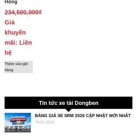
Hông
234,500,000
₫
Giá
khuyến
mãi: Liên
hệ
Thêm vào giỏ
hàng
Tin tức xe tải Dongben
BẢNG GIÁ XE SRM 2026 CẬP NHẬT MỚI NHẤT
Th6 6, 2026