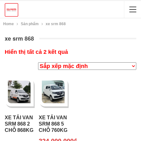
Home
Sản phẩm
xe srm 868
xe srm 868
Hiển thị tất cả 2 kết quả
XE TẢI VAN
XE TẢI VAN
SRM 868 2
SRM 868 5
CHỖ 868KG
CHỖ 760KG