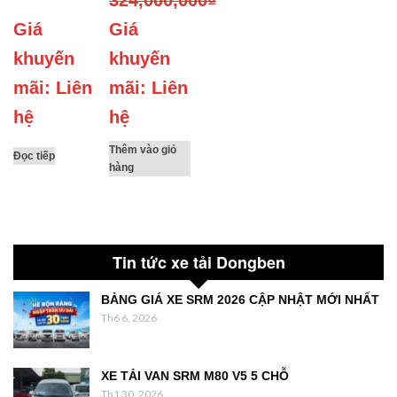
324,000,000
₫
Giá
Giá
khuyến
khuyến
mãi: Liên
mãi: Liên
hệ
hệ
Thêm vào giỏ
Đọc tiếp
hàng
Tin tức xe tải Dongben
BẢNG GIÁ XE SRM 2026 CẬP NHẬT MỚI NHẤT
Th6 6, 2026
XE TẢI VAN SRM M80 V5 5 CHỖ
Th1 30, 2026