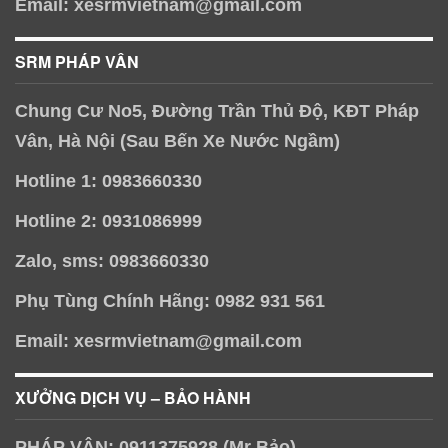
Email: xesrmvietnam@gmail.com
SRM PHÁP VÂN
Chung Cư No5, Đường Trần Thủ Độ, KĐT Pháp
Vân, Hà Nội (Sau Bến Xe Nước Ngầm)
Hotline 1: 0983660330
Hotline 2: 0931086999
Zalo, sms: 0983660330
Phụ Tùng Chính Hãng: 0982 931 561
Email: xesrmvietnam@gmail.com
XƯỞNG DỊCH VỤ – BẢO HÀNH
PHÁP VÂN: 0911375928 (Mr Bảo)