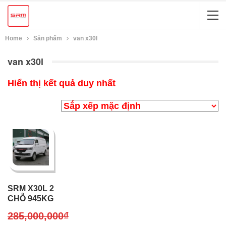
Home
Sản phẩm
van x30l
van x30l
Hiển thị kết quả duy nhất
SRM X30L 2
CHỖ 945KG
285,000,000
₫