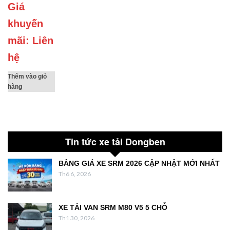
Giá
khuyến
mãi: Liên
hệ
Thêm vào giỏ
hàng
Tin tức xe tải Dongben
BẢNG GIÁ XE SRM 2026 CẬP NHẬT MỚI NHẤT
Th6 6, 2026
XE TẢI VAN SRM M80 V5 5 CHỖ
Th1 30, 2026