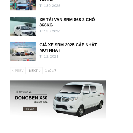
Th1 30, 2026
XE TẢI VAN SRM 868 2 CHỖ
868KG
Th1 30, 2026
GIÁ XE SRM 2025 CẬP NHẬT
MỚI NHẤT
Th1 2, 2021
PREV
NEXT
1 của 7