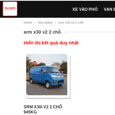
XE VÀO PHỐ
VAN 
Home
Sản phẩm
srm x30 v2 2 chỗ
srm x30 v2 2 chỗ
Hiển thị kết quả duy nhất
SRM X30i V2 2 CHỖ
945KG