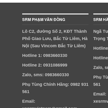
SRM PHẠM VĂN ĐỒNG
SRM H
Lô C2, đường Số 2, KĐT Thành
Ngã Tư
Phố Giao Lưu, Bắc Từ Liêm, Hà
Trọng 
Nội (Sau Vincom Bắc Từ Liêm)
Hotlin
Hotline 1: 0983660330
Hotlin
Hotline 2: 0931086999
Zalo, 
Zalo, sms: 0983660330
Phụ Tù
Phụ Tùng Chính Hãng: 0982 931
561
561
Email:
Email:
xesrm