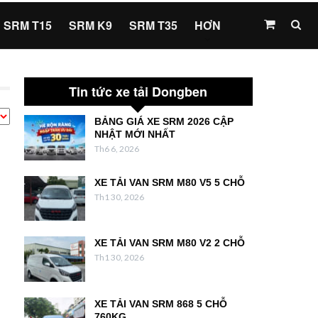
SRM T15
SRM K9
SRM T35
HƠN
Tin tức xe tải Dongben
BẢNG GIÁ XE SRM 2026 CẬP
NHẬT MỚI NHẤT
Th6 6, 2026
XE TẢI VAN SRM M80 V5 5 CHỖ
Th1 30, 2026
XE TẢI VAN SRM M80 V2 2 CHỖ
Th1 30, 2026
XE TẢI VAN SRM 868 5 CHỖ
760KG