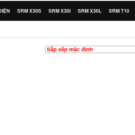
ĐIỆN
SRM X30S
SRM X30I
SRM X30L
SRM T10