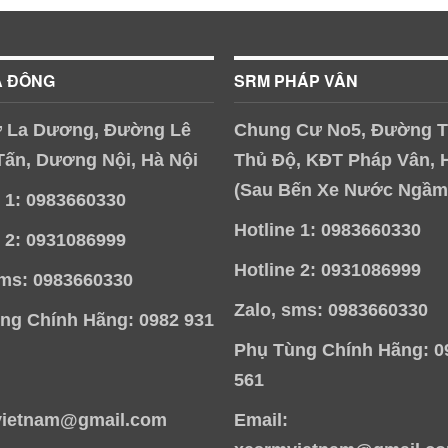
À ĐÔNG
SRM PHÁP VÂN
 La Dương, Đường Lê
Chung Cư No5, Đường T
Tấn, Dương Nội, Hà Nội
Thủ Độ, KĐT Pháp Vân, 
(Sau Bến Xe Nước Ngầm
e 1: 0983660330
Hotline 1: 0983660330
e 2: 0931086999
Hotline 2: 0931086999
sms: 0983660330
Zalo, sms: 0983660330
ng Chính Hãng: 0982 931
Phụ Tùng Chính Hãng: 0
561
vietnam@gmail.com
Email: