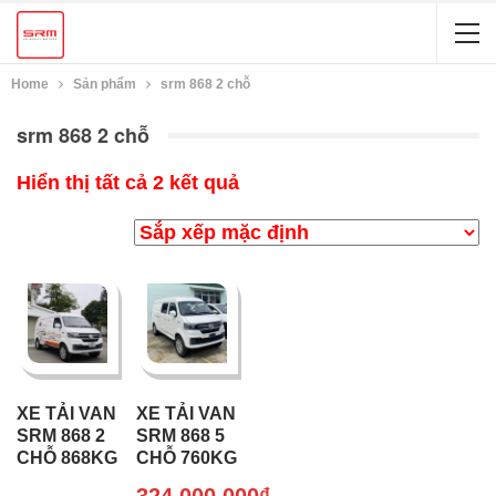
Home
Sản phẩm
srm 868 2 chỗ
srm 868 2 chỗ
Hiển thị tất cả 2 kết quả
XE TẢI VAN
XE TẢI VAN
SRM 868 2
SRM 868 5
CHỖ 868KG
CHỖ 760KG