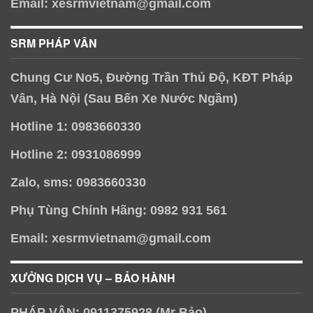
Email: xesrmvietnam@gmail.com
SRM PHÁP VÂN
Chung Cư No5, Đường Trần Thủ Độ, KĐT Pháp
Vân, Hà Nội (Sau Bến Xe Nước Ngầm)
Hotline 1: 0983660330
Hotline 2: 0931086999
Zalo, sms: 0983660330
Phụ Tùng Chính Hãng: 0982 931 561
Email: xesrmvietnam@gmail.com
XƯỞNG DỊCH VỤ – BẢO HÀNH
PHÁP VÂN: 0911375928 (Mr Bảo)