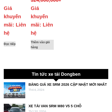
324,000,000
₫
Giá
Giá
khuyến
khuyến
mãi: Liên
mãi: Liên
hệ
hệ
Thêm vào giỏ
Đọc tiếp
hàng
Tin tức xe tải Dongben
BẢNG GIÁ XE SRM 2026 CẬP NHẬT MỚI NHẤT
Th6 6, 2026
XE TẢI VAN SRM M80 V5 5 CHỖ
Th1 30, 2026