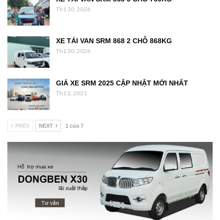
Th1 30, 2026
XE TẢI VAN SRM 868 2 CHỖ 868KG
Th1 30, 2026
GIÁ XE SRM 2025 CẬP NHẬT MỚI NHẤT
Th1 2, 2021
PREV
NEXT
1 của 7