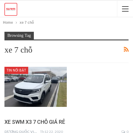
Home
xe 7 chỗ
Browsing Tag
xe 7 chỗ
TIN NỔI BẬT
XE SWM X3 7 CHỖ GIÁ RẺ
DƯƠNG QUỐC VIỆT
Th12 22, 2020
0