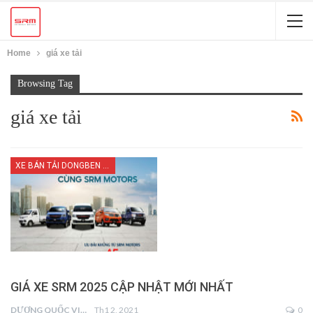
Home
giá xe tải
Browsing Tag
giá xe tải
XE BÁN TẢI DONGBEN X30
GIÁ XE SRM 2025 CẬP NHẬT MỚI NHẤT
DƯƠNG QUỐC VIỆT
Th1 2, 2021
0