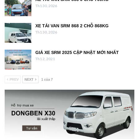
Th1 30, 2026
XE TẢI VAN SRM 868 2 CHỖ 868KG
Th1 30, 2026
GIÁ XE SRM 2025 CẬP NHẬT MỚI NHẤT
Th1 2, 2021
PREV
NEXT
1 của 7