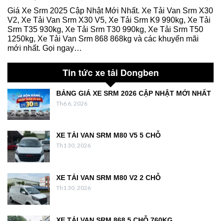
Giá Xe Srm 2025 Cập Nhật Mới Nhất. Xe Tải Van Srm X30
V2, Xe Tải Van Srm X30 V5, Xe Tải Srm K9 990kg, Xe Tải
Srm T35 930kg, Xe Tải Srm T30 990kg, Xe Tải Srm T50
1250kg, Xe Tải Van Srm 868 868kg và các khuyến mãi
mới nhất. Gọi ngay…
Tin tức xe tải Dongben
BẢNG GIÁ XE SRM 2026 CẬP NHẬT MỚI NHẤT
Th6 6, 2026
XE TẢI VAN SRM M80 V5 5 CHỖ
Th1 30, 2026
XE TẢI VAN SRM M80 V2 2 CHỖ
Th1 30, 2026
XE TẢI VAN SRM 868 5 CHỖ 760KG