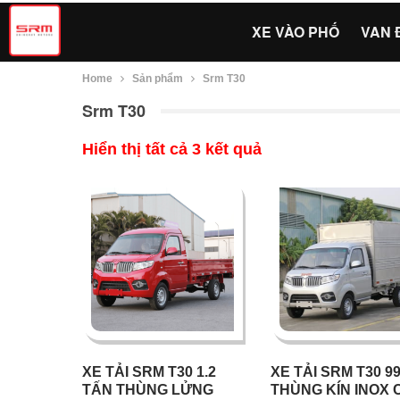
XE VÀO PHỐ
VAN 
Home
Sản phẩm
Srm T30
Srm T30
Hiển thị tất cả 3 kết quả
XE TẢI SRM T30 1.2
XE TẢI SRM T30 9
TẤN THÙNG LỬNG
THÙNG KÍN INOX 