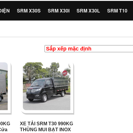
ĐIỆN
SRM X30S
SRM X30I
SRM X30L
SRM T10
90KG
XE TẢI SRM T30 990KG
Cửa
THÙNG MUI BẠT INOX