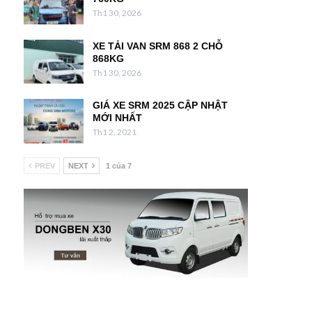
Th1 30, 2026
XE TẢI VAN SRM 868 2 CHỖ
868KG
Th1 30, 2026
GIÁ XE SRM 2025 CẬP NHẬT
MỚI NHẤT
Th1 2, 2021
PREV
NEXT
1 của 7