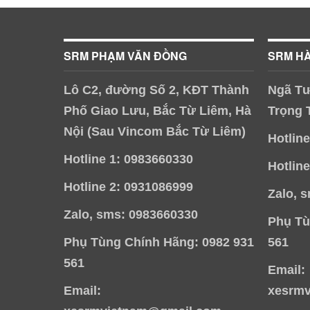
SRM PHẠM VĂN ĐỒNG
SRM H
Lô C2, đường Số 2, KĐT Thành
Ngã Tư
Phố Giao Lưu, Bắc Từ Liêm, Hà
Trọng 
Nội (Sau Vincom Bắc Từ Liêm)
Hotlin
Hotline 1: 0983660330
Hotlin
Hotline 2: 0931086999
Zalo, 
Zalo, sms: 0983660330
Phụ Tù
Phụ Tùng Chính Hãng: 0982 931
561
561
Email:
Email:
xesrm