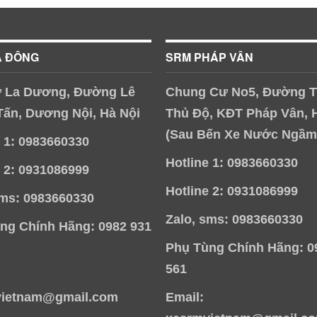
À ĐÔNG
SRM PHÁP VÂN
 La Dương, Đường Lê
Chung Cư No5, Đường T
Tấn, Dương Nội, Hà Nội
Thủ Độ, KĐT Pháp Vân, 
(Sau Bến Xe Nước Ngầm
e 1: 0983660330
Hotline 1: 0983660330
e 2: 0931086999
Hotline 2: 0931086999
sms: 0983660330
Zalo, sms: 0983660330
ng Chính Hãng: 0982 931
Phụ Tùng Chính Hãng: 0
561
vietnam@gmail.com
Email: