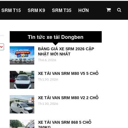
SRM T15
SRM K9
SRM T35
HƠN
Tin tức xe tải Dongben
BẢNG GIÁ XE SRM 2026 CẬP
NHẬT MỚI NHẤT
Th6 6, 2026
XE TẢI VAN SRM M80 V5 5 CHỖ
Th1 30, 2026
XE TẢI VAN SRM M80 V2 2 CHỖ
Th1 30, 2026
XE TẢI VAN SRM 868 5 CHỖ
760KG